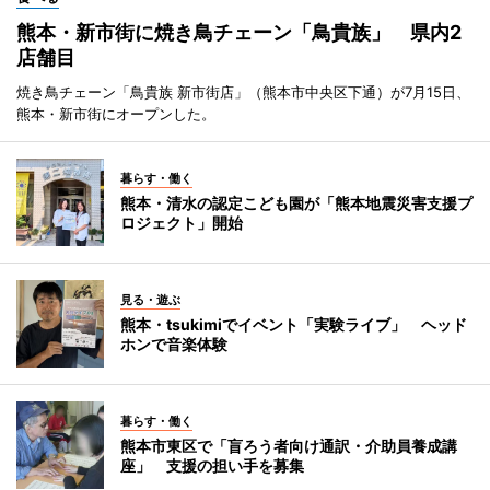
熊本・新市街に焼き鳥チェーン「鳥貴族」 県内2
店舗目
焼き鳥チェーン「鳥貴族 新市街店」（熊本市中央区下通）が7月15日、
熊本・新市街にオープンした。
暮らす・働く
熊本・清水の認定こども園が「熊本地震災害支援プ
ロジェクト」開始
見る・遊ぶ
熊本・tsukimiでイベント「実験ライブ」 ヘッド
ホンで音楽体験
暮らす・働く
熊本市東区で「盲ろう者向け通訳・介助員養成講
座」 支援の担い手を募集