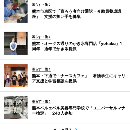
暮らす・働く
熊本市東区で「盲ろう者向け通訳・介助員養成講
座」 支援の担い手を募集
暮らす・働く
熊本・オークス通りのかき氷専門店「yohaku」1
周年 通年でかき氷提供
暮らす・働く
熊本・下通で「ナースカフェ」 看護学生にキャリ
ア支援と学習相談を提供
暮らす・働く
熊本ベルェベル美容専門学校で「ユニバーサルマナ
ー検定」 240人参加
もっと見る