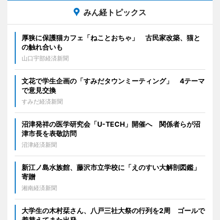
みん経トピックス
厚狭に保護猫カフェ「ねことおちゃ」 古民家改築、猫と
の触れ合いも
山口宇部経済新聞
文花で学生企画の「すみだタウンミーティング」 4テーマ
で意見交換
すみだ経済新聞
沼津発祥の医学研究会「U-TECH」開催へ 関係者らが沼
津市長を表敬訪問
沼津経済新聞
新江ノ島水族館、藤沢市立学校に「えのすい大解剖図鑑」
寄贈
湘南経済新聞
大学生の木村栞さん、八戸三社大祭の行列を2周 ゴールで
着替えてまた出発