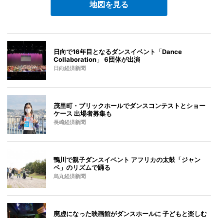
地図を見る
日向で16年目となるダンスイベント「Dance
Collaboration」 6団体が出演
日向経済新聞
茂里町・ブリックホールでダンスコンテストとショー
ケース 出場者募集も
長崎経済新聞
鴨川で親子ダンスイベント アフリカの太鼓「ジャン
ベ」のリズムで踊る
烏丸経済新聞
廃虚になった映画館がダンスホールに 子どもと楽しむ