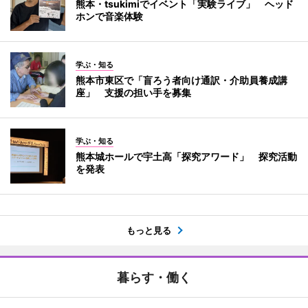
熊本・tsukimiでイベント「実験ライブ」 ヘッド
ホンで音楽体験
学ぶ・知る
熊本市東区で「盲ろう者向け通訳・介助員養成講
座」 支援の担い手を募集
学ぶ・知る
熊本城ホールで宇土高「探究アワード」 探究活動
を発表
もっと見る
暮らす・働く