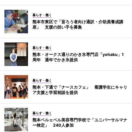
暮らす・働く
熊本市東区で「盲ろう者向け通訳・介助員養成講
座」 支援の担い手を募集
暮らす・働く
熊本・オークス通りのかき氷専門店「yohaku」1
周年 通年でかき氷提供
暮らす・働く
熊本・下通で「ナースカフェ」 看護学生にキャリ
ア支援と学習相談を提供
暮らす・働く
熊本ベルェベル美容専門学校で「ユニバーサルマナ
ー検定」 240人参加