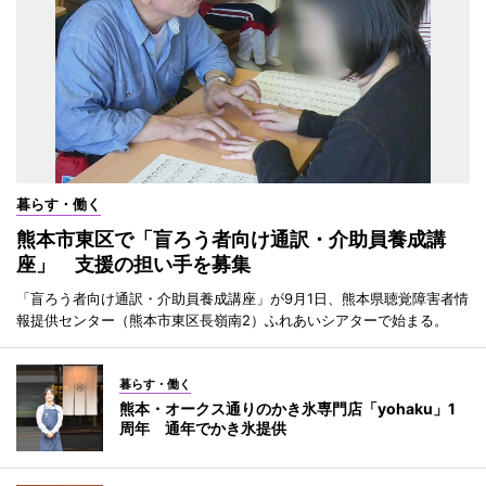
暮らす・働く
熊本市東区で「盲ろう者向け通訳・介助員養成講
座」 支援の担い手を募集
「盲ろう者向け通訳・介助員養成講座」が9月1日、熊本県聴覚障害者情
報提供センター（熊本市東区長嶺南2）ふれあいシアターで始まる。
暮らす・働く
熊本・オークス通りのかき氷専門店「yohaku」1
周年 通年でかき氷提供