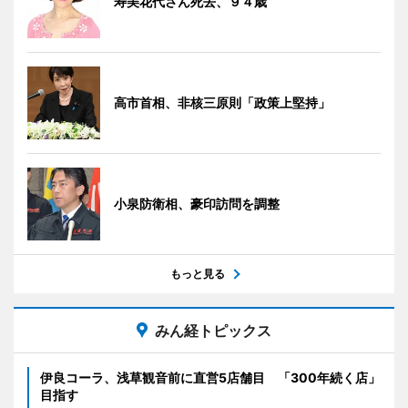
寿美花代さん死去、９４歳
高市首相、非核三原則「政策上堅持」
小泉防衛相、豪印訪問を調整
もっと見る
みん経トピックス
伊良コーラ、浅草観音前に直営5店舗目 「300年続く店」
目指す