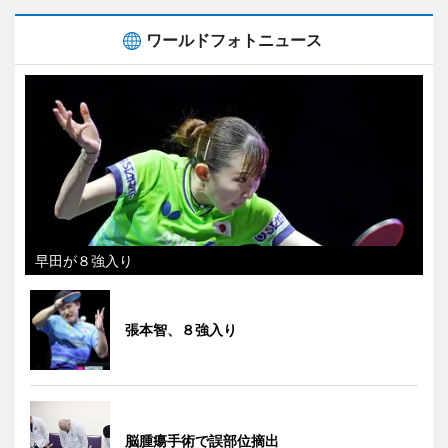
ワールドフォトニュース
早田が８強入り
張本智、８強入り
脳腫瘍手術で誤部位摘出