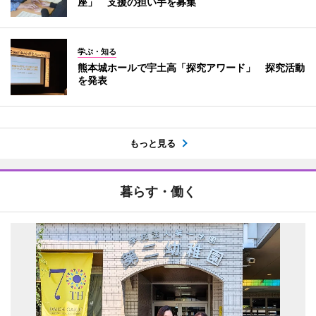
座」 支援の担い手を募集
学ぶ・知る
熊本城ホールで宇土高「探究アワード」 探究活動
を発表
もっと見る
暮らす・働く