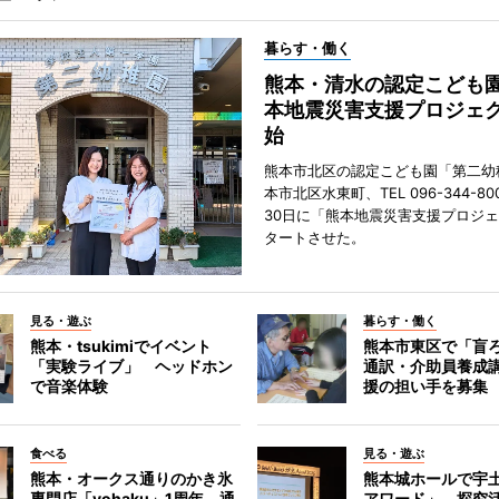
暮らす・働く
熊本・清水の認定こども
本地震災害支援プロジェ
始
熊本市北区の認定こども園「第二幼
本市北区水東町、TEL 096-344-80
30日に「熊本地震災害支援プロジ
タートさせた。
見る・遊ぶ
暮らす・働く
熊本・tsukimiでイベント
熊本市東区で「盲
「実験ライブ」 ヘッドホン
通訳・介助員養成
で音楽体験
援の担い手を募集
食べる
見る・遊ぶ
熊本・オークス通りのかき氷
熊本城ホールで宇
専門店「yohaku」1周年 通
アワード」 探究