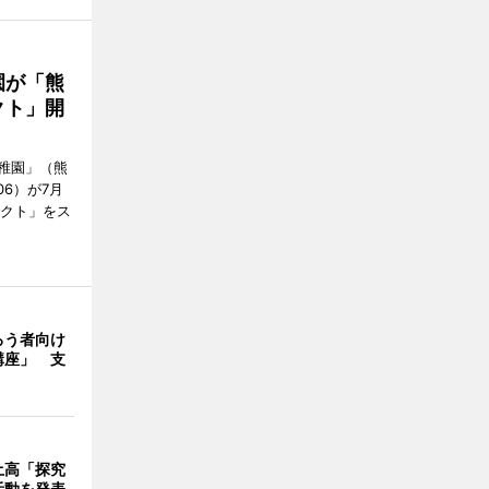
園が「熊
クト」開
稚園」（熊
06）が7月
ェクト」をス
ろう者向け
講座」 支
土高「探究
活動を発表