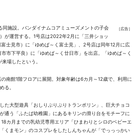
る同施設。バンダイナムコアミューズメントの子会
［広告］
が運営する。1号店は2022年2月に「三井ショッ
県富士見市）に「ゆめぱ～く富士見」、2号店は同年12月に広
日市市下平良）に「ゆめぱ～く廿日市」を出店。「ゆめぱ～く
が来場したという。
の南館1階フロアに展開。対象年齢は6カ月～12歳で、利用に
める。
した大型遊具「おしりぶりぶりトランポリン」、巨大チョコ
が通う「ふたば幼稚園」にあるキリンの滑り台をモチーフに
、18カ月までの乳幼児専用エリア「ひまわりとシロのベビーエ
「くまモン」のコスプレをしたしんちゃんが「でっっっかい