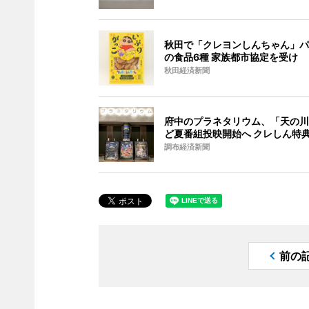
秋田で「クレヨンしんちゃん」パ
の食品6種 家族都市協定を受け
秋田経済新聞
府中のプラネタリウム、「天の川
ど夏番組投映開始へ クレしん特
調布経済新聞
前の