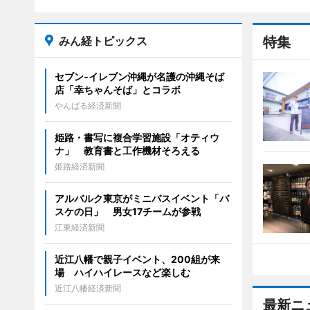
みん経トピックス
特集
セブン‐イレブン沖縄が名護の沖縄そば
店「幸ちゃんそば」とコラボ
やんばる経済新聞
姫路・書写に複合学習施設「オティウ
ナ」 教育書と工作機材そろえる
姫路経済新聞
アルバルク東京がミニバスイベント「バ
スケの日」 男女17チームが参戦
江東経済新聞
近江八幡で親子イベント、200組が来
場 ハイハイレースなど楽しむ
近江八幡経済新聞
最新ニ