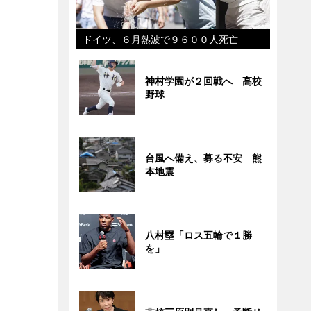
ドイツ、６月熱波で９６００人死亡
神村学園が２回戦へ 高校
野球
台風へ備え、募る不安 熊
本地震
八村塁「ロス五輪で１勝
を」