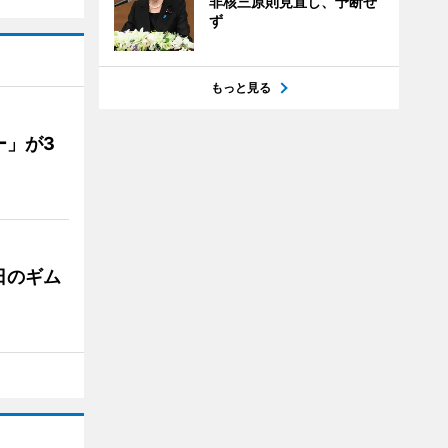
非核三原則見直し、予断せ
ず
もっと見る
ー」が3
日のギム