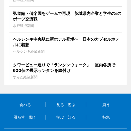
弘道館・偕楽園をゲームで再現 茨城県内企業と学生のeス
ポーツ交流戦
水戸経済新聞
ヘルシンキ中央駅に新ホテル登場へ 日本のカプセルホテ
ルに着想
ヘルシンキ経済新聞
タワービュー通りで「ランタンウォーク」 区内各所で
600個の展示ランタンを絵付け
すみだ経済新聞
食べる
見る・遊ぶ
買う
暮らす・働く
学ぶ・知る
特集