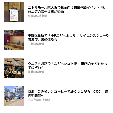
ニトリモール東大阪で児童向け職業体験イベント 地元
商店街の若手店主が企画
東大阪経済新聞
中野区役所で「小Pこどもまつり」 サイエンスショーや
雪遊び、選挙体験も
中野経済新聞
ウエスタ川越で「こどもシゴト博」 市内の子どもたち
でにぎわう
川越経済新聞
防府、ごみ拾いとコーヒーで緩くつながる「CCC」 県
内初開催へ
山口宇部経済新聞