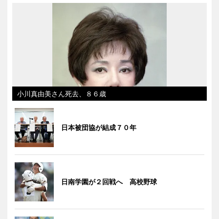
小川真由美さん死去、８６歳
日本被団協が結成７０年
日南学園が２回戦へ 高校野球