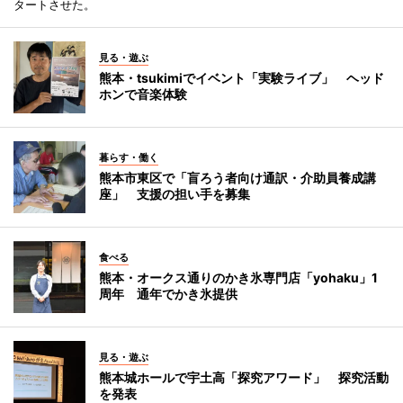
タートさせた。
見る・遊ぶ
熊本・tsukimiでイベント「実験ライブ」 ヘッド
ホンで音楽体験
暮らす・働く
熊本市東区で「盲ろう者向け通訳・介助員養成講
座」 支援の担い手を募集
食べる
熊本・オークス通りのかき氷専門店「yohaku」1
周年 通年でかき氷提供
見る・遊ぶ
熊本城ホールで宇土高「探究アワード」 探究活動
を発表