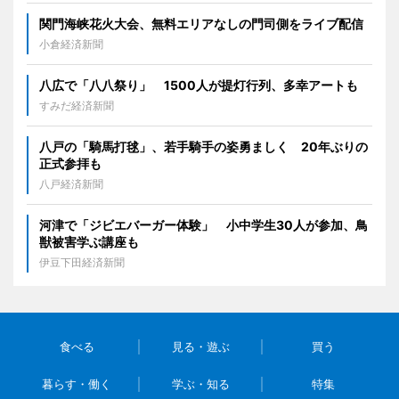
関門海峡花火大会、無料エリアなしの門司側をライブ配信
小倉経済新聞
八広で「八八祭り」 1500人が提灯行列、多幸アートも
すみだ経済新聞
八戸の「騎馬打毬」、若手騎手の姿勇ましく 20年ぶりの
正式参拝も
八戸経済新聞
河津で「ジビエバーガー体験」 小中学生30人が参加、鳥
獣被害学ぶ講座も
伊豆下田経済新聞
食べる
見る・遊ぶ
買う
暮らす・働く
学ぶ・知る
特集