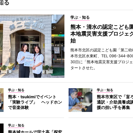
知る
学ぶ・知る
熊本・清水の認定こども
本地震災害支援プロジェ
始
熊本市北区の認定こども園「第二幼
本市北区水東町、TEL 096-344-80
30日に「熊本地震災害支援プロジ
タートさせた。
学ぶ・知る
学ぶ・知る
熊本・tsukimiでイベント
熊本市東区で「盲
「実験ライブ」 ヘッドホン
通訳・介助員養成
で音楽体験
援の担い手を募集
学ぶ・知る
熊本城ホールで宇土高「探究