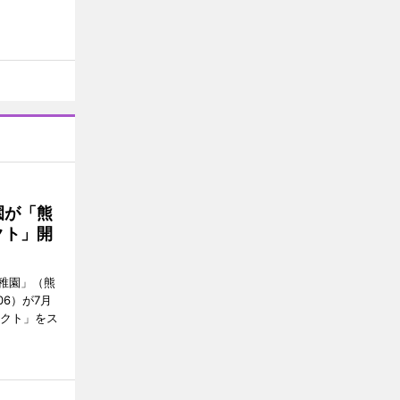
園が「熊
クト」開
稚園」（熊
06）が7月
ェクト」をス