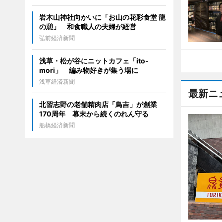
岩木山神社向かいに「お山の花彩食堂 龍
の憩」 和食職人の夫婦が経営
弘前経済新聞
浅草・松が谷にニットカフェ「ito-
mori」 編み物好きが集う場に
浅草経済新聞
最新ニ
北習志野の老舗精肉店「鳥吉」が創業
170周年 幕末から続くのれん守る
船橋経済新聞