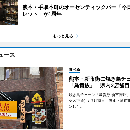
熊本・手取本町のオーセンティックバー「今
レット」が1周年
もっと見る
ュース
食べる
熊本・新市街に焼き鳥チ
「鳥貴族」 県内2店舗目
焼き鳥チェーン「鳥貴族 新市街店
央区下通）が7月15日、熊本・新市
ンした。