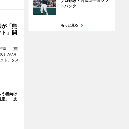
プロ野球・西武２―５ソフ
トバンク
園が「熊
もっと見る
クト」開
稚園」（熊
06）が7月
ェクト」をス
ろう者向け
講座」 支