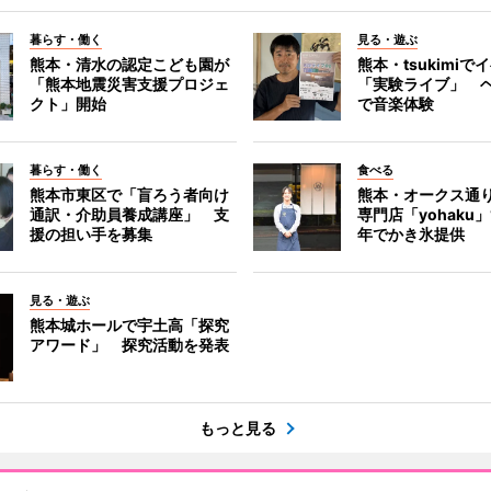
暮らす・働く
見る・遊ぶ
熊本・清水の認定こども園が
熊本・tsukimiで
「熊本地震災害支援プロジェ
「実験ライブ」 
クト」開始
で音楽体験
暮らす・働く
食べる
熊本市東区で「盲ろう者向け
熊本・オークス通
通訳・介助員養成講座」 支
専門店「yohaku
援の担い手を募集
年でかき氷提供
見る・遊ぶ
熊本城ホールで宇土高「探究
アワード」 探究活動を発表
もっと見る