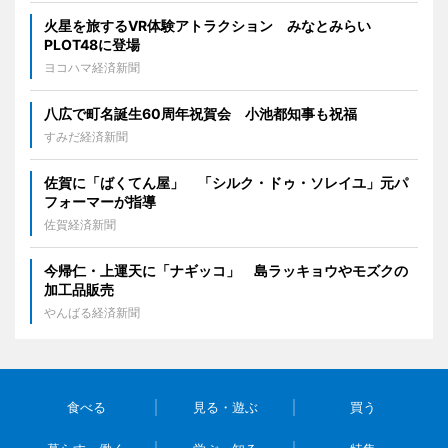
火星を旅するVR体験アトラクション みなとみらい
PLOT48に登場
ヨコハマ経済新聞
八広で町名誕生60周年祝賀会 小池都知事も祝福
すみだ経済新聞
佐賀に「ばくてん屋」 「シルク・ドゥ・ソレイユ」元パ
フォーマーが指導
佐賀経済新聞
今帰仁・上運天に「ナギッコ」 島ラッキョウやモズクの
加工品販売
やんばる経済新聞
食べる
見る・遊ぶ
買う