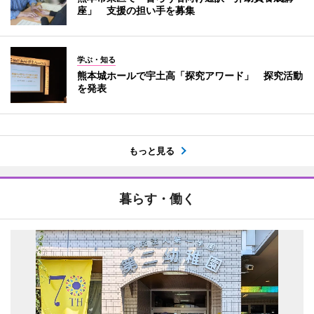
座」 支援の担い手を募集
学ぶ・知る
熊本城ホールで宇土高「探究アワード」 探究活動
を発表
もっと見る
暮らす・働く