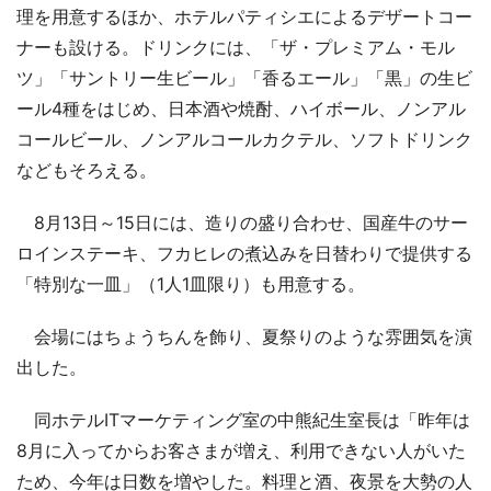
理を用意するほか、ホテルパティシエによるデザートコー
ナーも設ける。ドリンクには、「ザ・プレミアム・モル
ツ」「サントリー生ビール」「香るエール」「黒」の生ビ
ール4種をはじめ、日本酒や焼酎、ハイボール、ノンアル
コールビール、ノンアルコールカクテル、ソフトドリンク
などもそろえる。
8月13日～15日には、造りの盛り合わせ、国産牛のサー
ロインステーキ、フカヒレの煮込みを日替わりで提供する
「特別な一皿」（1人1皿限り）も用意する。
会場にはちょうちんを飾り、夏祭りのような雰囲気を演
出した。
同ホテルITマーケティング室の中熊紀生室長は「昨年は
8月に入ってからお客さまが増え、利用できない人がいた
ため、今年は日数を増やした。料理と酒、夜景を大勢の人