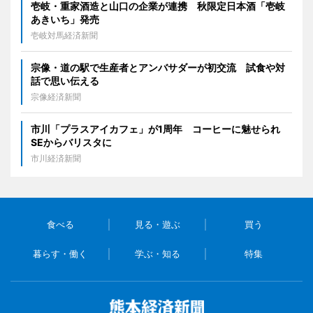
壱岐・重家酒造と山口の企業が連携 秋限定日本酒「壱岐
あきいち」発売
壱岐対馬経済新聞
宗像・道の駅で生産者とアンバサダーが初交流 試食や対
話で思い伝える
宗像経済新聞
市川「プラスアイカフェ」が1周年 コーヒーに魅せられ
SEからバリスタに
市川経済新聞
食べる
見る・遊ぶ
買う
暮らす・働く
学ぶ・知る
特集