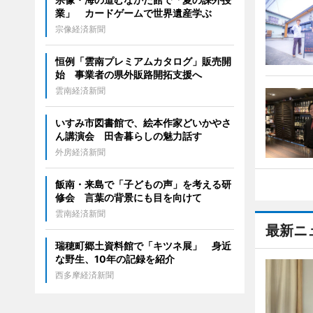
業」 カードゲームで世界遺産学ぶ
宗像経済新聞
恒例「雲南プレミアムカタログ」販売開
始 事業者の県外販路開拓支援へ
雲南経済新聞
いすみ市図書館で、絵本作家どいかやさ
ん講演会 田舎暮らしの魅力話す
外房経済新聞
飯南・来島で「子どもの声」を考える研
修会 言葉の背景にも目を向けて
雲南経済新聞
最新ニ
瑞穂町郷土資料館で「キツネ展」 身近
な野生、10年の記録を紹介
西多摩経済新聞