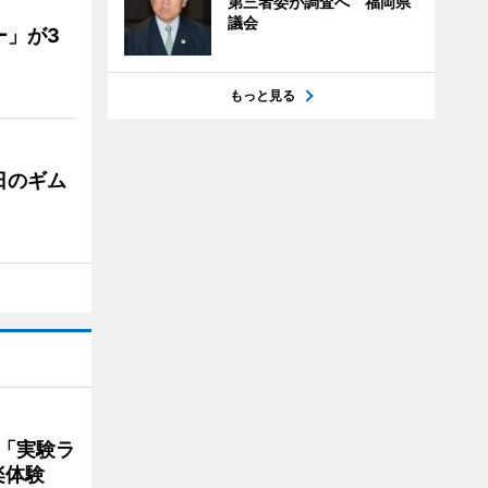
第三者委が調査へ 福岡県
議会
ー」が3
もっと見る
日のギム
ト「実験ラ
楽体験