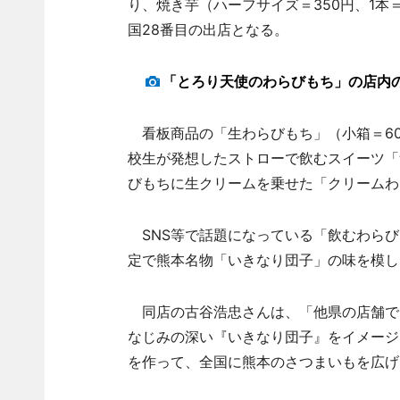
り、焼き芋（ハーフサイズ＝350円、1本
国28番目の出店となる。
「とろり天使のわらびもち」の店内
看板商品の「生わらびもち」（小箱＝600
校生が発想したストローで飲むスイーツ「飲
びもちに生クリームを乗せた「クリームわら
SNS等で話題になっている「飲むわらび
定で熊本名物「いきなり団子」の味を模し
同店の古谷浩忠さんは、「他県の店舗で
なじみの深い『いきなり団子』をイメージ
を作って、全国に熊本のさつまいもを広げ