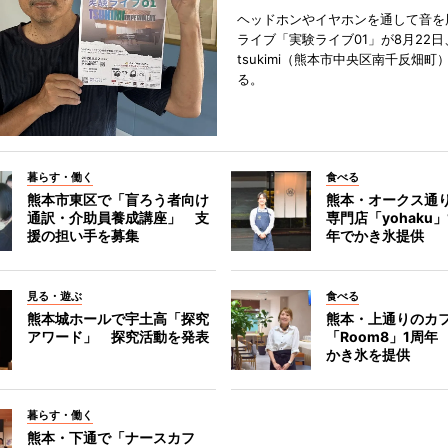
ヘッドホンやイヤホンを通して音を
ライブ「実験ライブ01」が8月22日
tsukimi（熊本市中央区南千反畑町
る。
暮らす・働く
食べる
熊本市東区で「盲ろう者向け
熊本・オークス通
通訳・介助員養成講座」 支
専門店「yohaku
援の担い手を募集
年でかき氷提供
見る・遊ぶ
食べる
熊本城ホールで宇土高「探究
熊本・上通りのカ
アワード」 探究活動を発表
「Room8」1周年
かき氷を提供
暮らす・働く
熊本・下通で「ナースカフ