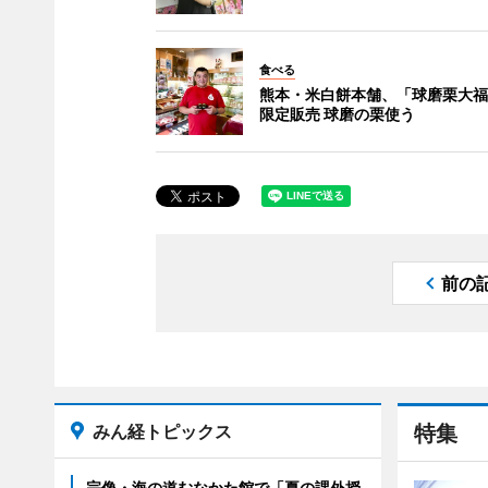
食べる
熊本・米白餅本舗、「球磨栗大福
限定販売 球磨の栗使う
前の
みん経トピックス
特集
宗像・海の道むなかた館で「夏の課外授