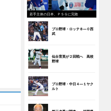
若手主体の日本、ＰＳＧに完敗
プロ野球・ロッテ８―０西
武
仙台育英が２回戦へ 高校
野球
プロ野球・中日４―１ヤク
ルト