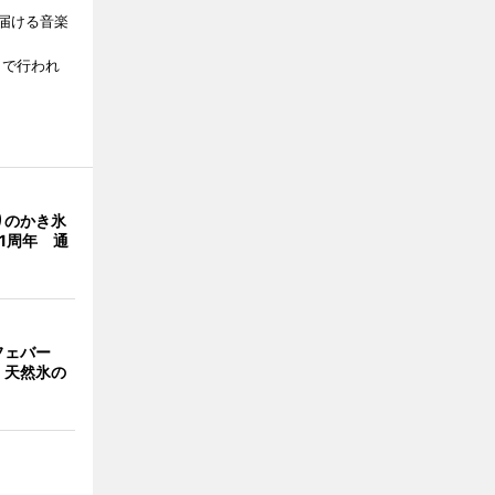
届ける音楽
、
）で行われ
りのかき氷
」1周年 通
フェバー
 天然氷の