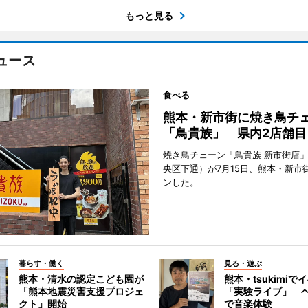
もっと見る
ュース
食べる
熊本・新市街に焼き鳥チ
「鳥貴族」 県内2店舗目
焼き鳥チェーン「鳥貴族 新市街店
央区下通）が7月15日、熊本・新市
ンした。
暮らす・働く
見る・遊ぶ
熊本・清水の認定こども園が
熊本・tsukimiで
「熊本地震災害支援プロジェ
「実験ライブ」 
クト」開始
で音楽体験