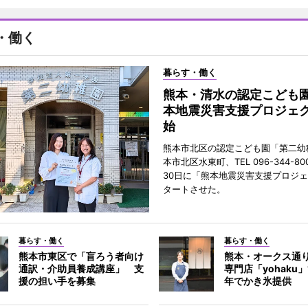
・働く
暮らす・働く
熊本・清水の認定こども
本地震災害支援プロジェ
始
熊本市北区の認定こども園「第二幼
本市北区水東町、TEL 096-344-80
30日に「熊本地震災害支援プロジ
タートさせた。
暮らす・働く
暮らす・働く
熊本市東区で「盲ろう者向け
熊本・オークス通
通訳・介助員養成講座」 支
専門店「yohaku
援の担い手を募集
年でかき氷提供