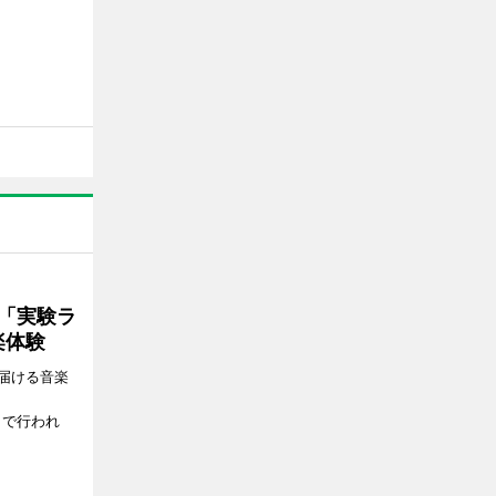
ト「実験ラ
楽体験
届ける音楽
、
）で行われ