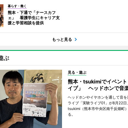
暮らす・働く
熊本・下通で「ナースカフ
ェ」 看護学生にキャリア支
援と学習相談を提供
もっと見る
遊ぶ
見る・遊ぶ
熊本・tsukimiでイベン
イブ」 ヘッドホンで音
ヘッドホンやイヤホンを通して音を
ライブ「実験ライブ01」が8月22日
tsukimi（熊本市中央区南千反畑町
る。