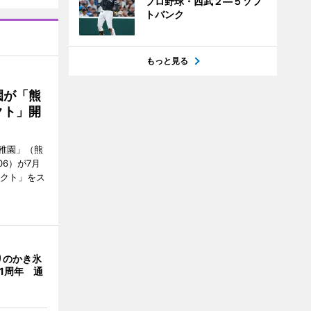
プロ野球・西武２―５ソフ
トバンク
もっと見る
園が「熊
クト」開
稚園」（熊
06）が7月
ェクト」をス
りのかき氷
」1周年 通