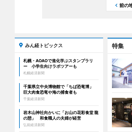
前の
みん経トピックス
特集
札幌・AOAOで進化学ぶスタンプラリ
ー 小学生向けラボツアーも
札幌経済新聞
千葉県立中央博物館で「ちば恐竜博」
巨大肉食恐竜や海の捕食者も
千葉経済新聞
岩木山神社向かいに「お山の花彩食堂 龍
の憩」 和食職人の夫婦が経営
弘前経済新聞