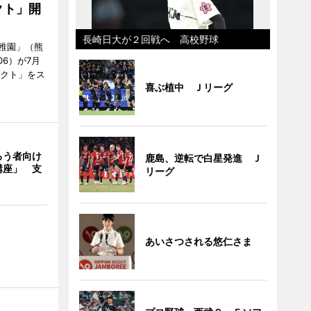
クト」開
長崎日大が２回戦へ 高校野球
稚園」（熊
06）が7月
ェクト」をス
喜ぶ植中 Ｊリーグ
ろう者向け
鹿島、逆転で白星発進 Ｊ
講座」 支
リーグ
あいさつされる悠仁さま