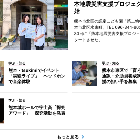
本地震災害支援プロジェ
始
熊本市北区の認定こども園「第二幼
本市北区水東町、TEL 096-344-80
30日に「熊本地震災害支援プロジ
タートさせた。
学ぶ・知る
学ぶ・知る
熊本・tsukimiでイベント
熊本市東区で「盲
「実験ライブ」 ヘッドホン
通訳・介助員養成
で音楽体験
援の担い手を募集
学ぶ・知る
熊本城ホールで宇土高「探究
アワード」 探究活動を発表
もっと見る