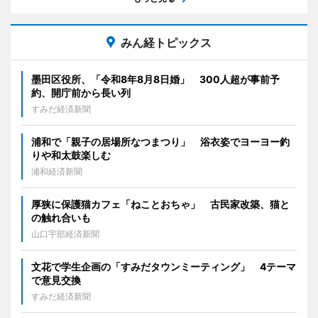
みん経トピックス
墨田区役所、「令和8年8月8日婚」 300人超が事前予
約、開庁前から長い列
すみだ経済新聞
浦和で「親子の居場所なつまつり」 浴衣姿でヨーヨー釣
りや和太鼓楽しむ
浦和経済新聞
厚狭に保護猫カフェ「ねことおちゃ」 古民家改築、猫と
の触れ合いも
山口宇部経済新聞
文花で学生企画の「すみだタウンミーティング」 4テーマ
で意見交換
すみだ経済新聞