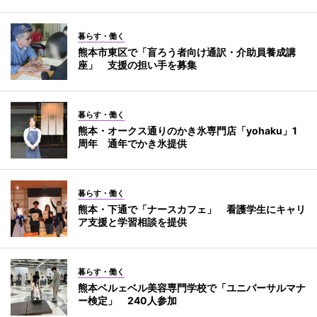
暮らす・働く
熊本市東区で「盲ろう者向け通訳・介助員養成講
座」 支援の担い手を募集
暮らす・働く
熊本・オークス通りのかき氷専門店「yohaku」1
周年 通年でかき氷提供
暮らす・働く
熊本・下通で「ナースカフェ」 看護学生にキャリ
ア支援と学習相談を提供
暮らす・働く
熊本ベルェベル美容専門学校で「ユニバーサルマナ
ー検定」 240人参加