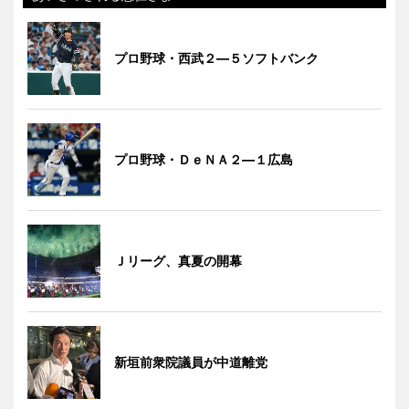
プロ野球・西武２―５ソフトバンク
プロ野球・ＤｅＮＡ２―１広島
Ｊリーグ、真夏の開幕
新垣前衆院議員が中道離党