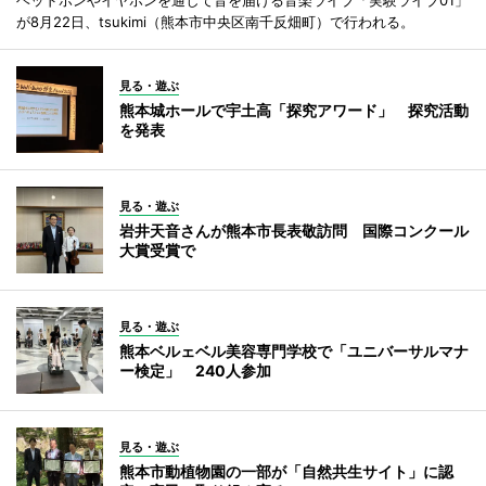
ヘッドホンやイヤホンを通して音を届ける音楽ライブ「実験ライブ01」
が8月22日、tsukimi（熊本市中央区南千反畑町）で行われる。
見る・遊ぶ
熊本城ホールで宇土高「探究アワード」 探究活動
を発表
見る・遊ぶ
岩井天音さんが熊本市長表敬訪問 国際コンクール
大賞受賞で
見る・遊ぶ
熊本ベルェベル美容専門学校で「ユニバーサルマナ
ー検定」 240人参加
見る・遊ぶ
熊本市動植物園の一部が「自然共生サイト」に認