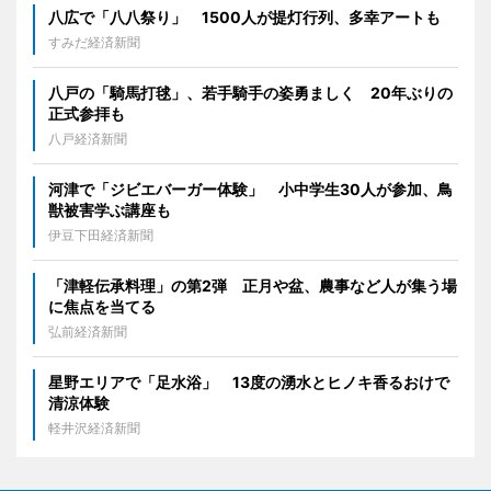
八広で「八八祭り」 1500人が提灯行列、多幸アートも
すみだ経済新聞
八戸の「騎馬打毬」、若手騎手の姿勇ましく 20年ぶりの
正式参拝も
八戸経済新聞
河津で「ジビエバーガー体験」 小中学生30人が参加、鳥
獣被害学ぶ講座も
伊豆下田経済新聞
「津軽伝承料理」の第2弾 正月や盆、農事など人が集う場
に焦点を当てる
弘前経済新聞
星野エリアで「足水浴」 13度の湧水とヒノキ香るおけで
清涼体験
軽井沢経済新聞