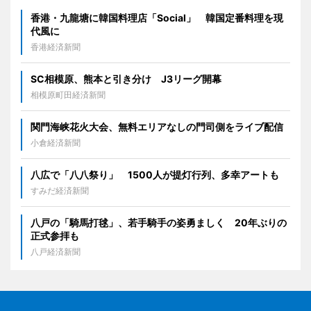
香港・九龍塘に韓国料理店「Social」 韓国定番料理を現
代風に
香港経済新聞
SC相模原、熊本と引き分け J3リーグ開幕
相模原町田経済新聞
関門海峡花火大会、無料エリアなしの門司側をライブ配信
小倉経済新聞
八広で「八八祭り」 1500人が提灯行列、多幸アートも
すみだ経済新聞
八戸の「騎馬打毬」、若手騎手の姿勇ましく 20年ぶりの
正式参拝も
八戸経済新聞