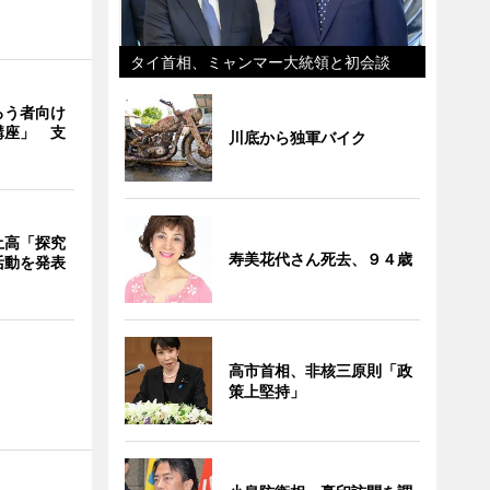
タイ首相、ミャンマー大統領と初会談
ろう者向け
講座」 支
川底から独軍バイク
土高「探究
寿美花代さん死去、９４歳
活動を発表
高市首相、非核三原則「政
策上堅持」