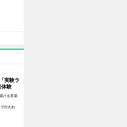
ト「実験ラ
楽体験
届ける音楽
、
）で行われ