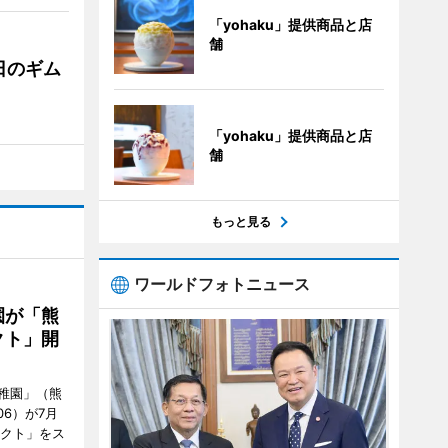
「yohaku」提供商品と店
舗
日のギム
「yohaku」提供商品と店
舗
もっと見る
ワールドフォトニュース
園が「熊
クト」開
稚園」（熊
06）が7月
ェクト」をス