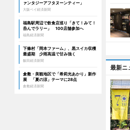
ァンタジーアフタヌーンティー」
大阪ベイ経済新聞
福島駅周辺で飲食店巡り「きて！みて！
呑んでラリー」 100店舗参加へ
福島経済新聞
下條村「岡本ファーム」、黒スイカ収穫
最盛期 少雨高温で甘み強く
飯田経済新聞
最新ニ
倉敷・美観地区で「希莉光あかり」新作
展 「夏の涼」テーマに28点
倉敷経済新聞