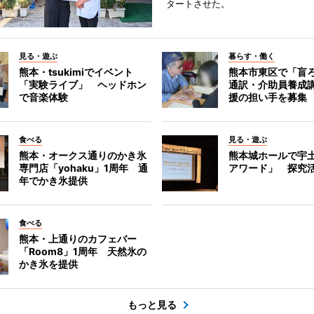
タートさせた。
見る・遊ぶ
暮らす・働く
熊本・tsukimiでイベント
熊本市東区で「盲
「実験ライブ」 ヘッドホン
通訳・介助員養成
で音楽体験
援の担い手を募集
食べる
見る・遊ぶ
熊本・オークス通りのかき氷
熊本城ホールで宇
専門店「yohaku」1周年 通
アワード」 探究
年でかき氷提供
食べる
熊本・上通りのカフェバー
「Room8」1周年 天然氷の
かき氷を提供
もっと見る