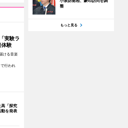
小泉防衛相、豪印訪問を調
整
もっと見る
ト「実験ラ
楽体験
届ける音楽
、
）で行われ
土高「探究
活動を発表