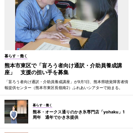
暮らす・働く
熊本市東区で「盲ろう者向け通訳・介助員養成講
座」 支援の担い手を募集
「盲ろう者向け通訳・介助員養成講座」が9月1日、熊本県聴覚障害者情
報提供センター（熊本市東区長嶺南2）ふれあいシアターで始まる。
暮らす・働く
熊本・オークス通りのかき氷専門店「yohaku」1
周年 通年でかき氷提供