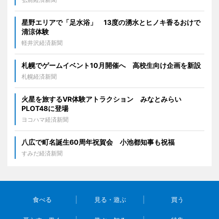
星野エリアで「足水浴」 13度の湧水とヒノキ香るおけで
清涼体験
軽井沢経済新聞
札幌でゲームイベント10月開催へ 高校生向け企画を新設
札幌経済新聞
火星を旅するVR体験アトラクション みなとみらい
PLOT48に登場
ヨコハマ経済新聞
八広で町名誕生60周年祝賀会 小池都知事も祝福
すみだ経済新聞
食べる
見る・遊ぶ
買う