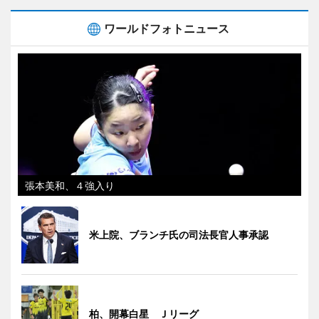
ワールドフォトニュース
張本美和、４強入り
米上院、ブランチ氏の司法長官人事承認
柏、開幕白星 Ｊリーグ