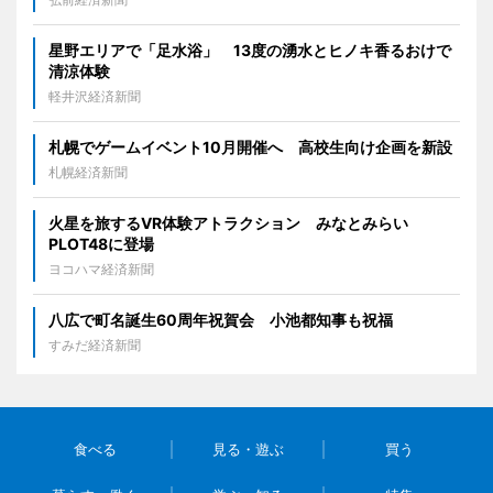
星野エリアで「足水浴」 13度の湧水とヒノキ香るおけで
清涼体験
軽井沢経済新聞
札幌でゲームイベント10月開催へ 高校生向け企画を新設
札幌経済新聞
火星を旅するVR体験アトラクション みなとみらい
PLOT48に登場
ヨコハマ経済新聞
八広で町名誕生60周年祝賀会 小池都知事も祝福
すみだ経済新聞
食べる
見る・遊ぶ
買う