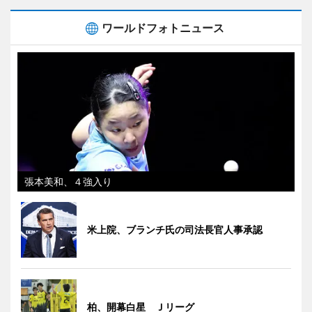
ワールドフォトニュース
張本美和、４強入り
米上院、ブランチ氏の司法長官人事承認
柏、開幕白星 Ｊリーグ