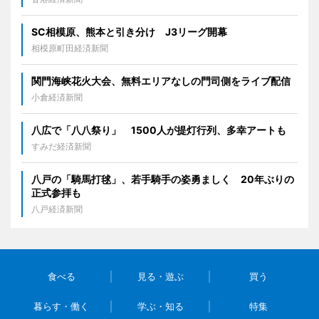
SC相模原、熊本と引き分け J3リーグ開幕
相模原町田経済新聞
関門海峡花火大会、無料エリアなしの門司側をライブ配信
小倉経済新聞
八広で「八八祭り」 1500人が提灯行列、多幸アートも
すみだ経済新聞
八戸の「騎馬打毬」、若手騎手の姿勇ましく 20年ぶりの
正式参拝も
八戸経済新聞
食べる
見る・遊ぶ
買う
暮らす・働く
学ぶ・知る
特集