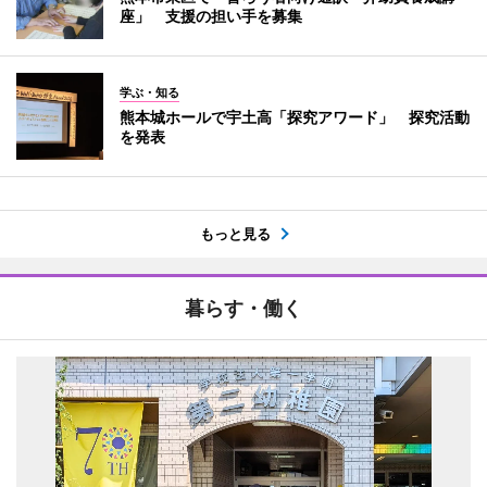
座」 支援の担い手を募集
学ぶ・知る
熊本城ホールで宇土高「探究アワード」 探究活動
を発表
もっと見る
暮らす・働く