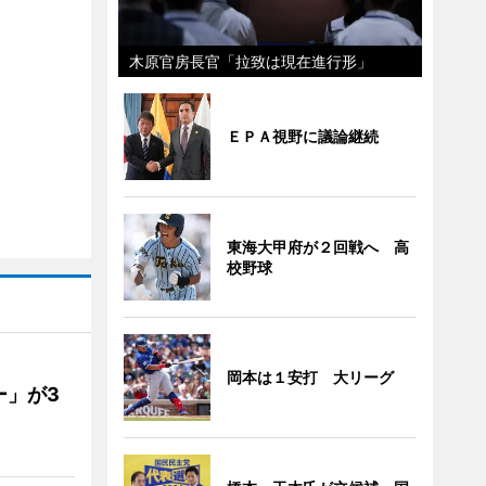
木原官房長官「拉致は現在進行形」
ＥＰＡ視野に議論継続
東海大甲府が２回戦へ 高
校野球
岡本は１安打 大リーグ
ー」が3