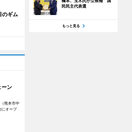
橋本、玉木氏が立候補 国
民民主代表選
日のギム
もっと見る
ェーン
」（熊本市中
街にオープ