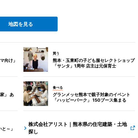
地図を見る
買う
マ向け」
熊本・玉東町の子ども服セレクトショップ
「サンタ」1周年 店主は元保育士
食べる
家」 あ
グランメッセ熊本で親子対象のイベント
「ハッピーパーク」 150ブース集まる
株式会社アリスト｜熊本県の住宅建築・土地
いと～」
探し