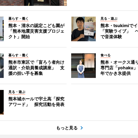
暮らす・働く
見る・遊ぶ
熊本・清水の認定こども園が
熊本・tsukimiで
「熊本地震災害支援プロジェ
「実験ライブ」 
クト」開始
で音楽体験
暮らす・働く
食べる
熊本市東区で「盲ろう者向け
熊本・オークス通
通訳・介助員養成講座」 支
専門店「yohaku
援の担い手を募集
年でかき氷提供
見る・遊ぶ
熊本城ホールで宇土高「探究
アワード」 探究活動を発表
もっと見る