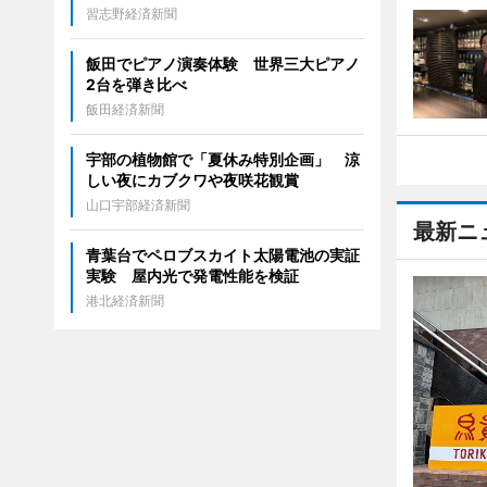
習志野経済新聞
飯田でピアノ演奏体験 世界三大ピアノ
2台を弾き比べ
飯田経済新聞
宇部の植物館で「夏休み特別企画」 涼
しい夜にカブクワや夜咲花観賞
山口宇部経済新聞
最新ニ
青葉台でペロブスカイト太陽電池の実証
実験 屋内光で発電性能を検証
港北経済新聞