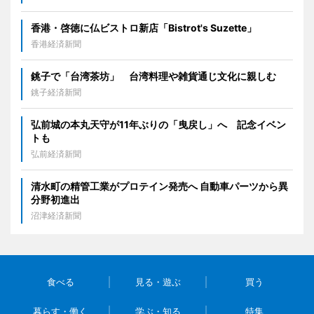
香港・啓徳に仏ビストロ新店「Bistrot's Suzette」
香港経済新聞
銚子で「台湾茶坊」 台湾料理や雑貨通じ文化に親しむ
銚子経済新聞
弘前城の本丸天守が11年ぶりの「曳戻し」へ 記念イベン
トも
弘前経済新聞
清水町の精管工業がプロテイン発売へ 自動車パーツから異
分野初進出
沼津経済新聞
食べる
見る・遊ぶ
買う
暮らす・働く
学ぶ・知る
特集