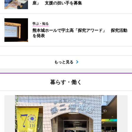
座」 支援の担い手を募集
学ぶ・知る
熊本城ホールで宇土高「探究アワード」 探究活動
を発表
もっと見る
暮らす・働く