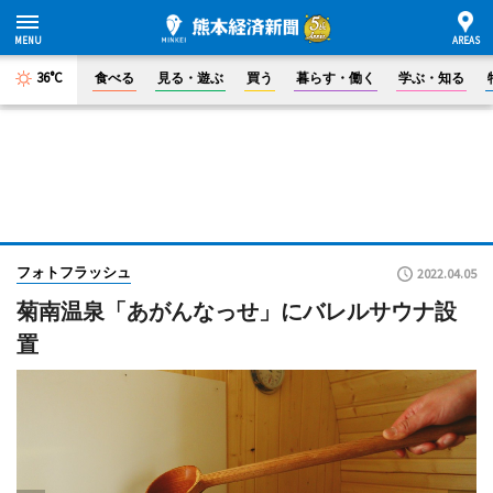
36°C
食べる
見る・遊ぶ
買う
暮らす・働く
学ぶ・知る
フォトフラッシュ
2022.04.05
菊南温泉「あがんなっせ」にバレルサウナ設
置