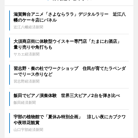
滋賀舞台アニメ「さよならララ」デジタルラリー 近江八
幡のケーキ店にパネル
近江八幡経済新聞
大須商店街に体験型ウイスキー専門店「たまにわ酒店」
量り売りや角打ちも
サカエ経済新聞
習志野・奏の杜でワークショップ 住民が育てたラベンダ
ーでリース作りなど
習志野経済新聞
飯田でピアノ演奏体験 世界三大ピアノ2台を弾き比べ
飯田経済新聞
宇部の植物館で「夏休み特別企画」 涼しい夜にカブクワ
や夜咲花観賞
山口宇部経済新聞