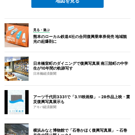
地図を見る
見る・遊ぶ
熊本のローカル鉄道4社の合同復興乗車券発売 地域観
光の起爆剤に
日本橋室町のダイニングで復興写真展 南三陸町の中学
生が10年間の軌跡写す
日本橋経済新聞
アーツ千代田3331で「3.11映画祭」－28作品上映・震
災復興写真展示も
アキバ経済新聞
横浜みなと博物館で「石巻かほく復興写真展」－石巻
在住の語り部トークも