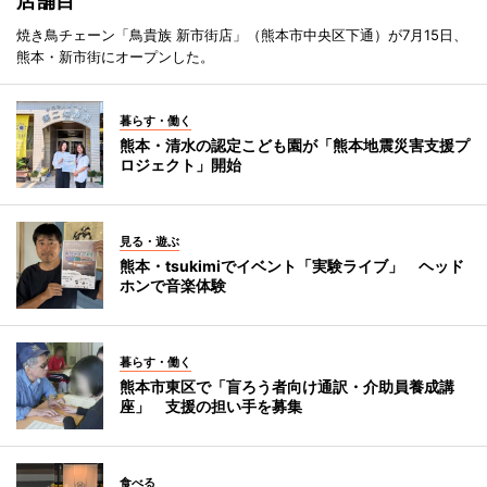
店舗目
焼き鳥チェーン「鳥貴族 新市街店」（熊本市中央区下通）が7月15日、
熊本・新市街にオープンした。
暮らす・働く
熊本・清水の認定こども園が「熊本地震災害支援プ
ロジェクト」開始
見る・遊ぶ
熊本・tsukimiでイベント「実験ライブ」 ヘッド
ホンで音楽体験
暮らす・働く
熊本市東区で「盲ろう者向け通訳・介助員養成講
座」 支援の担い手を募集
食べる