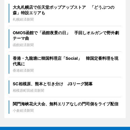
大丸札幌店で任天堂ポップアップストア 「どうぶつの
森」特設エリアも
札幌経済新聞
OMO5函館で「函館夜景の日」 手回しオルガンで野外劇
テーマ曲
函館経済新聞
香港・九龍塘に韓国料理店「Social」 韓国定番料理を現
代風に
香港経済新聞
SC相模原、熊本と引き分け J3リーグ開幕
相模原町田経済新聞
関門海峡花火大会、無料エリアなしの門司側をライブ配信
小倉経済新聞