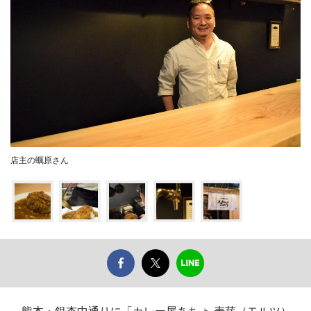
店主の蠣原さん
熊本・銀杏中通りに「カレー屋あちょ 麦芽（モルツ）