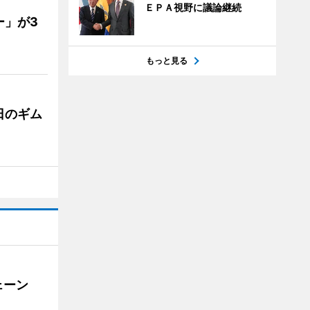
ＥＰＡ視野に議論継続
ー」が3
もっと見る
日のギム
ェーン