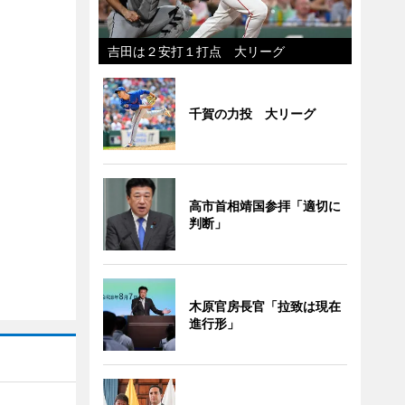
吉田は２安打１打点 大リーグ
千賀の力投 大リーグ
高市首相靖国参拝「適切に
判断」
木原官房長官「拉致は現在
進行形」