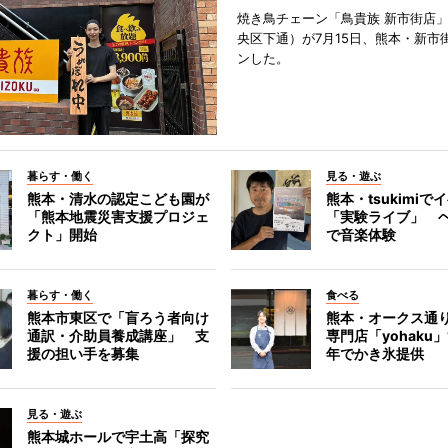
焼き鳥チェーン「鳥貴族 新市街店
央区下通）が7月15日、熊本・新市
ンした。
暮らす・働く
見る・遊ぶ
熊本・清水の認定こども園が
熊本・tsukimiで
「熊本地震災害支援プロジェ
「実験ライブ」 
クト」開始
で音楽体験
暮らす・働く
食べる
熊本市東区で「盲ろう者向け
熊本・オークス通
通訳・介助員養成講座」 支
専門店「yohaku
援の担い手を募集
年でかき氷提供
見る・遊ぶ
熊本城ホールで宇土高「探究