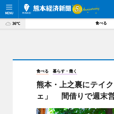
食べる
36°C
食べる
暮らす・働く
熊本・上之裏にテイ
ェ」 間借りで週末