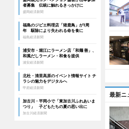
者募集 伝統に触れるきっかけに
盛岡経済新聞
福島のジビエ料理店「猪鹿鳥」が1周
年 駆除により失われる命を食に
福島経済新聞
浦安市・堀江にラーメン店「和麺 善」、
和風だしラーメン・和食を提供
浦安経済新聞
北杜・清里高原のイベント情報サイト チ
ラシの魅力をデジタルへ
甲府経済新聞
最新ニ
加古川・平岡小で「東加古川ふれあいま
つり」 子どもたちの夏の思い出に
加古川経済新聞