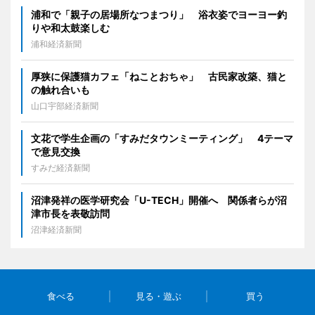
浦和で「親子の居場所なつまつり」 浴衣姿でヨーヨー釣
りや和太鼓楽しむ
浦和経済新聞
厚狭に保護猫カフェ「ねことおちゃ」 古民家改築、猫と
の触れ合いも
山口宇部経済新聞
文花で学生企画の「すみだタウンミーティング」 4テーマ
で意見交換
すみだ経済新聞
沼津発祥の医学研究会「U-TECH」開催へ 関係者らが沼
津市長を表敬訪問
沼津経済新聞
食べる
見る・遊ぶ
買う