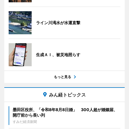
ライン川渇水が水運直撃
生成ＡＩ、被災地照らす
もっと見る
みん経トピックス
墨田区役所、「令和8年8月8日婚」 300人超が婚姻届、
開庁前から長い列
すみだ経済新聞