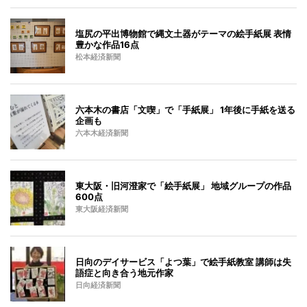
塩尻の平出博物館で縄文土器がテーマの絵手紙展 表情
豊かな作品16点
松本経済新聞
六本木の書店「文喫」で「手紙展」 1年後に手紙を送る
企画も
六本木経済新聞
東大阪・旧河澄家で「絵手紙展」 地域グループの作品
600点
東大阪経済新聞
日向のデイサービス「よつ葉」で絵手紙教室 講師は失
語症と向き合う地元作家
日向経済新聞