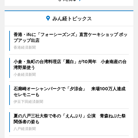
みん経トピックス
香港・ifcに「フォーシーズンズ」直営ケーキショップ ポッ
プアップ出店
香港経済新聞
小倉・魚町の台湾料理店「麗白」が10周年 小倉南産の台
湾野菜使う
小倉経済新聞
石廊崎オーシャンパークで「夕涼会」 来場100万人達成
セレモニーも
伊豆下田経済新聞
夏の八戸三社大祭で冬の「えんぶり」公演 青森ねぶた祭
関係者の姿も
八戸経済新聞