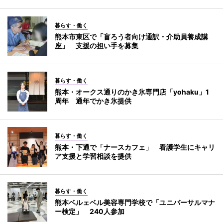
暮らす・働く
熊本市東区で「盲ろう者向け通訳・介助員養成講
座」 支援の担い手を募集
暮らす・働く
熊本・オークス通りのかき氷専門店「yohaku」1
周年 通年でかき氷提供
暮らす・働く
熊本・下通で「ナースカフェ」 看護学生にキャリ
ア支援と学習相談を提供
暮らす・働く
熊本ベルェベル美容専門学校で「ユニバーサルマナ
ー検定」 240人参加