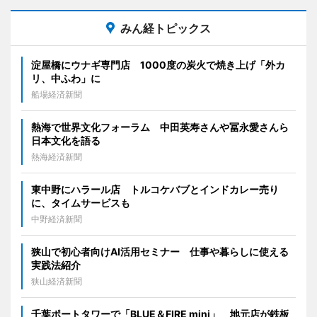
みん経トピックス
淀屋橋にウナギ専門店 1000度の炭火で焼き上げ「外カ
リ、中ふわ」に
船場経済新聞
熱海で世界文化フォーラム 中田英寿さんや冨永愛さんら
日本文化を語る
熱海経済新聞
東中野にハラール店 トルコケバブとインドカレー売り
に、タイムサービスも
中野経済新聞
狭山で初心者向けAI活用セミナー 仕事や暮らしに使える
実践法紹介
狭山経済新聞
千葉ポートタワーで「BLUE＆FIRE mini」 地元店が鉄板