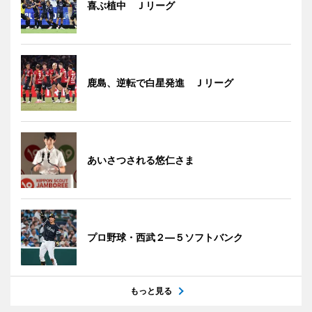
喜ぶ植中 Ｊリーグ
鹿島、逆転で白星発進 Ｊリーグ
あいさつされる悠仁さま
プロ野球・西武２―５ソフトバンク
もっと見る