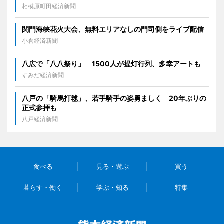
相模原町田経済新聞
関門海峡花火大会、無料エリアなしの門司側をライブ配信
小倉経済新聞
八広で「八八祭り」 1500人が提灯行列、多幸アートも
すみだ経済新聞
八戸の「騎馬打毬」、若手騎手の姿勇ましく 20年ぶりの
正式参拝も
八戸経済新聞
食べる
見る・遊ぶ
買う
暮らす・働く
学ぶ・知る
特集