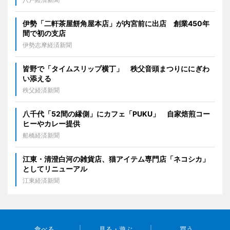
伊勢「二軒茶屋餅角屋本店」が内宮前に出店 創業450年
間で初の支店
伊勢志摩経済新聞
皆野で「タイムスリップ横丁」 秩父音頭まつりににぎわ
い添える
秩父経済新聞
八千代「52間の縁側」にカフェ「PUKU」 自家焙煎コー
ヒーやカレー提供
船橋経済新聞
江東・清澄白河の雑貨店、猫アイテム専門店「ネコシカ」
としてリニューアル
江東経済新聞
食べる
見る・遊ぶ
買う