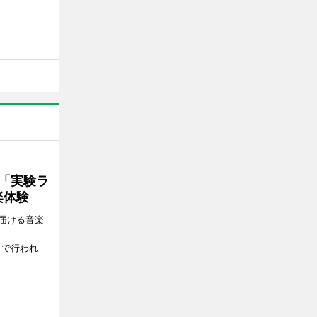
ト「実験ラ
楽体験
届ける音楽
、
）で行われ