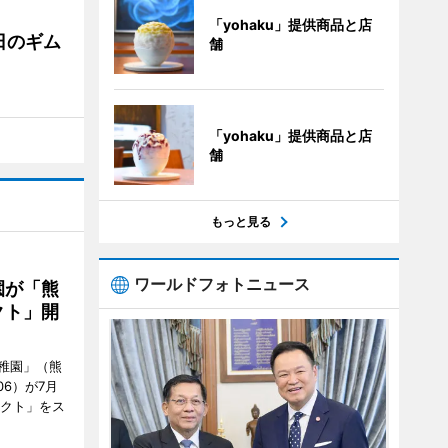
「yohaku」提供商品と店
日のギム
舗
「yohaku」提供商品と店
舗
もっと見る
ワールドフォトニュース
園が「熊
クト」開
稚園」（熊
06）が7月
ェクト」をス