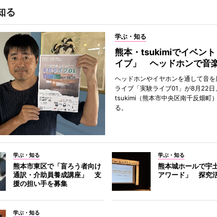
知る
学ぶ・知る
熊本・tsukimiでイベン
イブ」 ヘッドホンで音
ヘッドホンやイヤホンを通して音を
ライブ「実験ライブ01」が8月22日
tsukimi（熊本市中央区南千反畑町
る。
学ぶ・知る
学ぶ・知る
熊本市東区で「盲ろう者向け
熊本城ホールで宇
通訳・介助員養成講座」 支
アワード」 探究
援の担い手を募集
学ぶ・知る