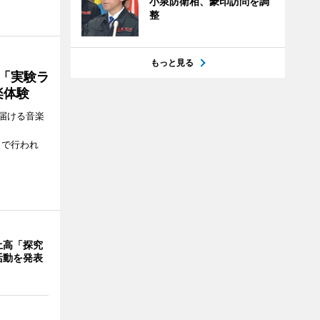
小泉防衛相、豪印訪問を調
整
もっと見る
ト「実験ラ
楽体験
届ける音楽
、
）で行われ
土高「探究
活動を発表