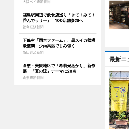
大阪ベイ経済新聞
福島駅周辺で飲食店巡り「きて！みて！
呑んでラリー」 100店舗参加へ
福島経済新聞
下條村「岡本ファーム」、黒スイカ収穫
最盛期 少雨高温で甘み強く
飯田経済新聞
最新ニ
倉敷・美観地区で「希莉光あかり」新作
展 「夏の涼」テーマに28点
倉敷経済新聞