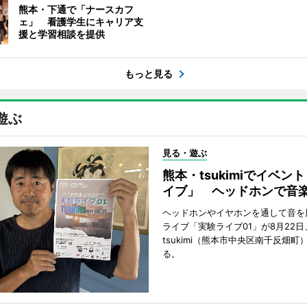
熊本・下通で「ナースカフ
ェ」 看護学生にキャリア支
援と学習相談を提供
もっと見る
遊ぶ
見る・遊ぶ
熊本・tsukimiでイベン
イブ」 ヘッドホンで音
ヘッドホンやイヤホンを通して音を
ライブ「実験ライブ01」が8月22日
tsukimi（熊本市中央区南千反畑町
る。