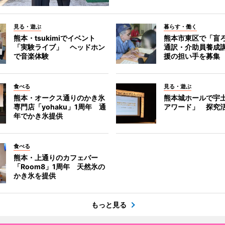
見る・遊ぶ
暮らす・働く
熊本・tsukimiでイベント
熊本市東区で「盲
「実験ライブ」 ヘッドホン
通訳・介助員養成
で音楽体験
援の担い手を募集
食べる
見る・遊ぶ
熊本・オークス通りのかき氷
熊本城ホールで宇
専門店「yohaku」1周年 通
アワード」 探究
年でかき氷提供
食べる
熊本・上通りのカフェバー
「Room8」1周年 天然氷の
かき氷を提供
もっと見る