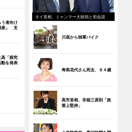
タイ首相、ミャンマー大統領と初会談
ろう者向け
講座」 支
川底から独軍バイク
土高「探究
活動を発表
寿美花代さん死去、９４歳
高市首相、非核三原則「政
策上堅持」