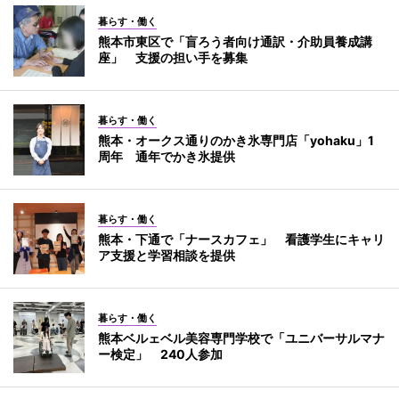
暮らす・働く
熊本市東区で「盲ろう者向け通訳・介助員養成講
座」 支援の担い手を募集
暮らす・働く
熊本・オークス通りのかき氷専門店「yohaku」1
周年 通年でかき氷提供
暮らす・働く
熊本・下通で「ナースカフェ」 看護学生にキャリ
ア支援と学習相談を提供
暮らす・働く
熊本ベルェベル美容専門学校で「ユニバーサルマナ
ー検定」 240人参加