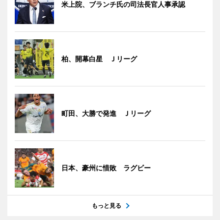
米上院、ブランチ氏の司法長官人事承認
柏、開幕白星 Ｊリーグ
町田、大勝で発進 Ｊリーグ
日本、豪州に惜敗 ラグビー
もっと見る