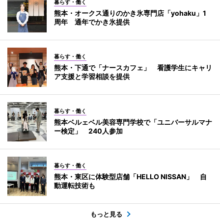
暮らす・働く
熊本・オークス通りのかき氷専門店「yohaku」1
周年 通年でかき氷提供
暮らす・働く
熊本・下通で「ナースカフェ」 看護学生にキャリ
ア支援と学習相談を提供
暮らす・働く
熊本ベルェベル美容専門学校で「ユニバーサルマナ
ー検定」 240人参加
暮らす・働く
熊本・東区に体験型店舗「HELLO NISSAN」 自
動運転技術も
もっと見る