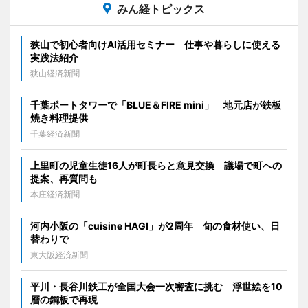
みん経トピックス
狭山で初心者向けAI活用セミナー 仕事や暮らしに使える
実践法紹介
狭山経済新聞
千葉ポートタワーで「BLUE＆FIRE mini」 地元店が鉄板
焼き料理提供
千葉経済新聞
上里町の児童生徒16人が町長らと意見交換 議場で町への
提案、再質問も
本庄経済新聞
河内小阪の「cuisine HAGI」が2周年 旬の食材使い、日
替わりで
東大阪経済新聞
平川・長谷川鉄工が全国大会一次審査に挑む 浮世絵を10
層の鋼板で再現