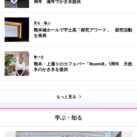
周年 通年でかき氷提供
見る・遊ぶ
熊本城ホールで宇土高「探究アワード」 探究活動
を発表
食べる
熊本・上通りのカフェバー「Room8」1周年 天然
氷のかき氷を提供
もっと見る
学ぶ・知る