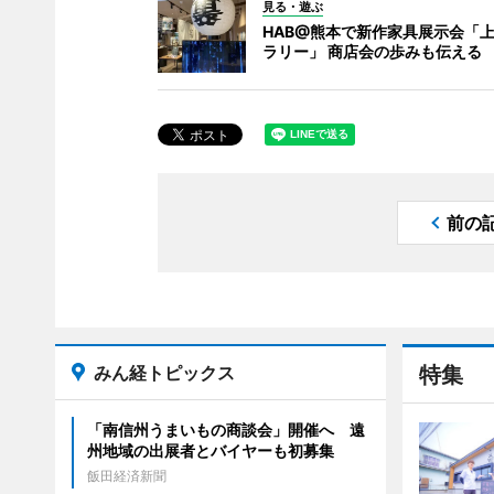
見る・遊ぶ
HAB@熊本で新作家具展示会「
ラリー」 商店会の歩みも伝える
前の
みん経トピックス
特集
「南信州うまいもの商談会」開催へ 遠
州地域の出展者とバイヤーも初募集
飯田経済新聞