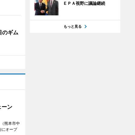
ＥＰＡ視野に議論継続
もっと見る
日のギム
ェーン
」（熊本市中
街にオープ