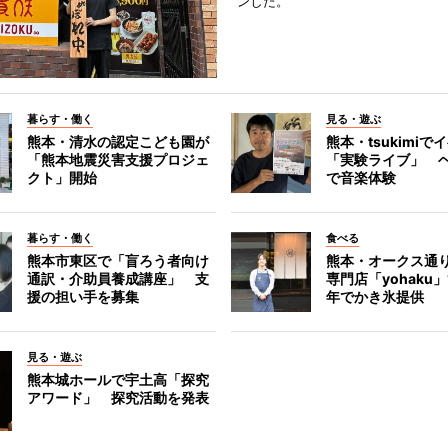
ンした。
暮らす・働く
見る・遊ぶ
熊本・清水の認定こども園が
熊本・tsukimiで
「熊本地震災害支援プロジェ
「実験ライブ」 
クト」開始
で音楽体験
暮らす・働く
食べる
熊本市東区で「盲ろう者向け
熊本・オークス通
通訳・介助員養成講座」 支
専門店「yohaku
援の担い手を募集
年でかき氷提供
見る・遊ぶ
熊本城ホールで宇土高「探究
アワード」 探究活動を発表