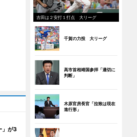
吉田は２安打１打点 大リーグ
千賀の力投 大リーグ
高市首相靖国参拝「適切に
判断」
木原官房長官「拉致は現在
進行形」
ー」が3