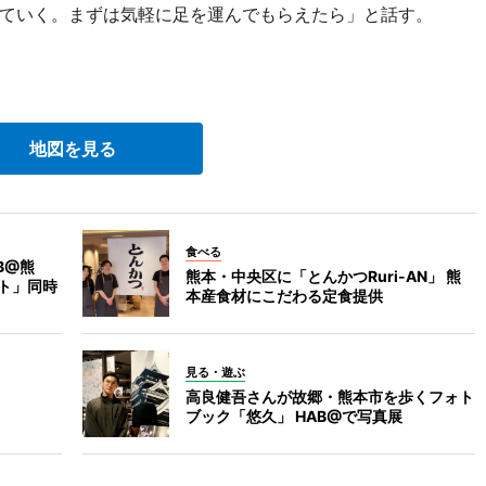
ていく。まずは気軽に足を運んでもらえたら」と話す。
地図を見る
食べる
B@熊
熊本・中央区に「とんかつRuri-AN」 熊
ート」同時
本産食材にこだわる定食提供
見る・遊ぶ
高良健吾さんが故郷・熊本市を歩くフォト
ブック「悠久」 HAB@で写真展