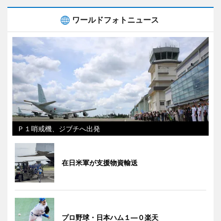
ワールドフォトニュース
Ｐ１哨戒機、ジブチへ出発
在日米軍が支援物資輸送
プロ野球・日本ハム１―０楽天