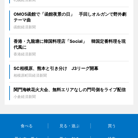
OMO5函館で「函館夜景の日」 手回しオルガンで野外劇
テーマ曲
函館経済新聞
香港・九龍塘に韓国料理店「Social」 韓国定番料理を現
代風に
香港経済新聞
SC相模原、熊本と引き分け J3リーグ開幕
相模原町田経済新聞
関門海峡花火大会、無料エリアなしの門司側をライブ配信
小倉経済新聞
食べる
見る・遊ぶ
買う