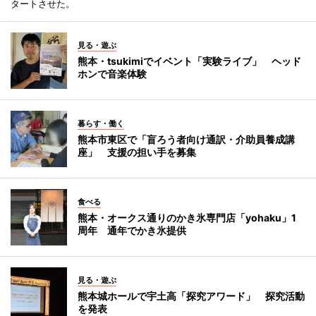
タートさせた。
見る・遊ぶ
熊本・tsukimiでイベント「実験ライブ」 ヘッド
ホンで音楽体験
暮らす・働く
熊本市東区で「盲ろう者向け通訳・介助員養成講
座」 支援の担い手を募集
食べる
熊本・オークス通りのかき氷専門店「yohaku」1
周年 通年でかき氷提供
見る・遊ぶ
熊本城ホールで宇土高「探究アワード」 探究活動
を発表