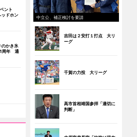
イベント
ヘッドホン
中立公、補正検討を要請
吉田は２安打１打点 大リ
ーグ
りのかき氷
」1周年 通
千賀の力投 大リーグ
高市首相靖国参拝「適切に
判断」