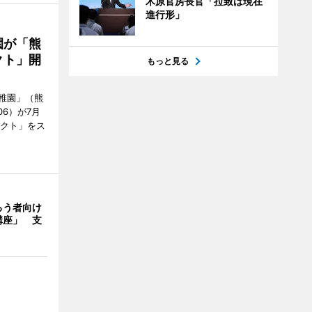
木原官房長官「拉致は現在
進行形」
園が「熊
クト」開
もっと見る
稚園」（熊
06）が7月
ェクト」をス
ろう者向け
講座」 支