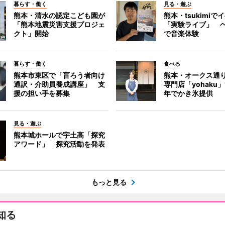
暮らす・働く
見る・遊ぶ
熊本・清水の認定こども園が
熊本・tsukimiで
「熊本地震災害支援プロジェ
「実験ライブ」 
クト」開始
で音楽体験
暮らす・働く
食べる
熊本市東区で「盲ろう者向け
熊本・オークス通
通訳・介助員養成講座」 支
専門店「yohaku
援の担い手を募集
年でかき氷提供
見る・遊ぶ
熊本城ホールで宇土高「探究
アワード」 探究活動を発表
もっと見る
知る