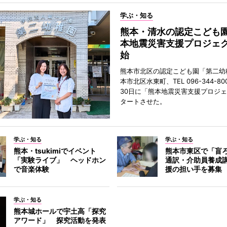
学ぶ・知る
熊本・清水の認定こども
本地震災害支援プロジェ
始
熊本市北区の認定こども園「第二幼
本市北区水東町、TEL 096-344-80
30日に「熊本地震災害支援プロジ
タートさせた。
学ぶ・知る
学ぶ・知る
熊本・tsukimiでイベント
熊本市東区で「盲
「実験ライブ」 ヘッドホン
通訳・介助員養成
で音楽体験
援の担い手を募集
学ぶ・知る
熊本城ホールで宇土高「探究
アワード」 探究活動を発表