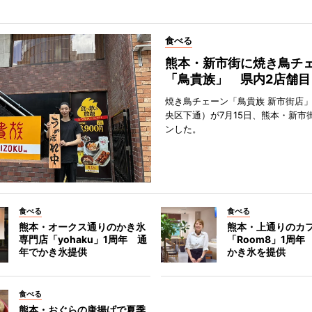
食べる
熊本・新市街に焼き鳥チ
「鳥貴族」 県内2店舗目
焼き鳥チェーン「鳥貴族 新市街店
央区下通）が7月15日、熊本・新市
ンした。
食べる
食べる
熊本・オークス通りのかき氷
熊本・上通りのカ
専門店「yohaku」1周年 通
「Room8」1周年
年でかき氷提供
かき氷を提供
食べる
熊本・おぐらの唐揚げで夏季