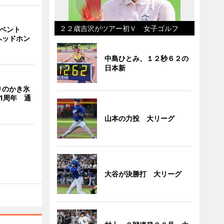
２２歳吉沢がツアー初Ｖ 女子ゴルフ
イベント
ヘッドホン
中島ひとみ、１２秒６２の
日本新
りのかき氷
」1周年 通
山本の力投 大リーグ
大谷が決勝打 大リーグ