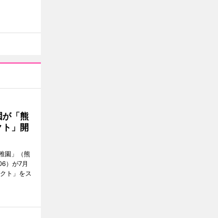
園が「熊
クト」開
稚園」（熊
06）が7月
ェクト」をス