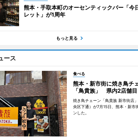
熊本・手取本町のオーセンティックバー「今
レット」が1周年
もっと見る
ュース
食べる
熊本・新市街に焼き鳥チ
「鳥貴族」 県内2店舗目
焼き鳥チェーン「鳥貴族 新市街店
央区下通）が7月15日、熊本・新市
ンした。