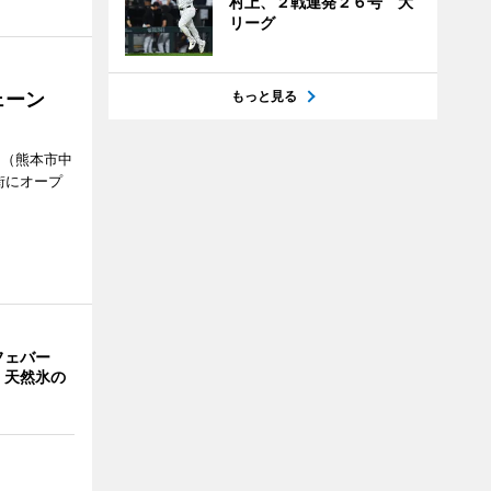
村上、２戦連発２６号 大
リーグ
ェーン
もっと見る
」（熊本市中
街にオープ
フェバー
 天然氷の