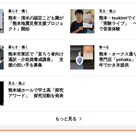
暮らす・働く
見る・遊ぶ
熊本・清水の認定こども園が
熊本・tsukimiで
「熊本地震災害支援プロジェ
「実験ライブ」 
クト」開始
で音楽体験
暮らす・働く
食べる
熊本市東区で「盲ろう者向け
熊本・オークス通
通訳・介助員養成講座」 支
専門店「yohaku
援の担い手を募集
年でかき氷提供
見る・遊ぶ
熊本城ホールで宇土高「探究
アワード」 探究活動を発表
もっと見る