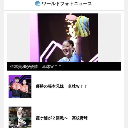
ワールドフォトニュース
張本美和が優勝 卓球ＷＴＴ
優勝の張本兄妹 卓球ＷＴＴ
霞ケ浦が２回戦へ 高校野球