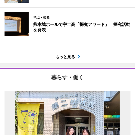
学ぶ・知る
熊本城ホールで宇土高「探究アワード」 探究活動
を発表
もっと見る
暮らす・働く