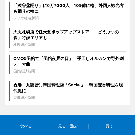
「渋谷盆踊り」に6万7000人 109前に櫓、外国人観光客
も踊りの輪に
シブヤ経済新聞
大丸札幌店で任天堂ポップアップストア 「どうぶつの
森」特設エリアも
札幌経済新聞
OMO5函館で「函館夜景の日」 手回しオルガンで野外劇
テーマ曲
函館経済新聞
香港・九龍塘に韓国料理店「Social」 韓国定番料理を現
代風に
香港経済新聞
食べる
見る・遊ぶ
買う