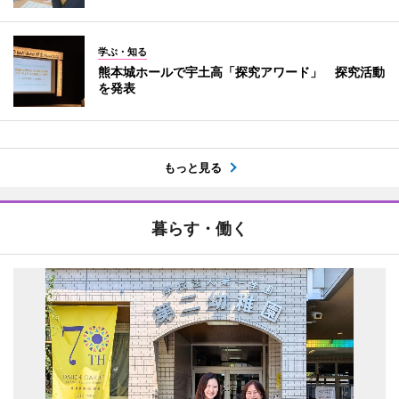
学ぶ・知る
熊本城ホールで宇土高「探究アワード」 探究活動
を発表
もっと見る
暮らす・働く