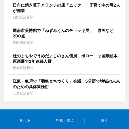
日向に焼き菓子とランチの店「ニック」 子育て中の母2人
が開業
日向経済新聞
周南市美博館で「ねずみくんのチョッキ展」 原画など
200点
周南経済新聞
杜のまちやでうめだよしのさん個展 ボローニャ国際絵本
原画展で2年連続入賞
板橋経済新聞
江東・亀戸で「羽亀まちづくり」会議 5分野で地域の未来
のための具体策検討
江東経済新聞
食べる
見る・遊ぶ
買う