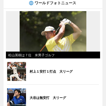
ワールドフォトニュース
松山英樹は７位 米男子ゴルフ
村上１安打１打点 大リーグ
大谷は無安打 大リーグ