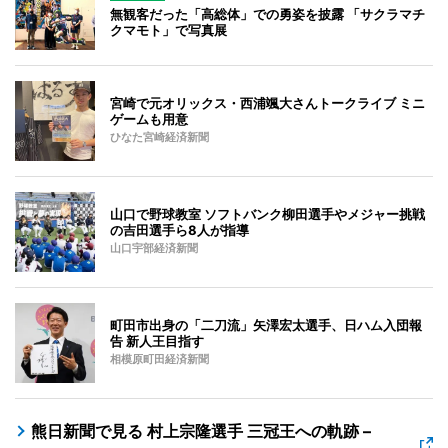
無観客だった「高総体」での勇姿を披露 「サクラマチ
クマモト」で写真展
宮崎で元オリックス・西浦颯大さんトークライブ ミニ
ゲームも用意
ひなた宮崎経済新聞
山口で野球教室 ソフトバンク柳田選手やメジャー挑戦
の吉田選手ら8人が指導
山口宇部経済新聞
町田市出身の「二刀流」矢澤宏太選手、日ハム入団報
告 新人王目指す
相模原町田経済新聞
熊日新聞で見る 村上宗隆選手 三冠王への軌跡 –