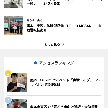
ー検定」 240人参加
暮らす・働く
熊本・東区に体験型店舗「HELLO NISSAN」 自
動運転技術も
もっと見る
アクセスランキング
熊本・tsukimiでイベント「実験ライブ」 ヘ
ッドホンで音楽体験
熊本市東区で「盲ろう者向け通訳・介助員養