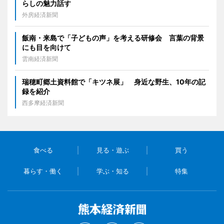
らしの魅力話す
外房経済新聞
飯南・来島で「子どもの声」を考える研修会 言葉の背景
にも目を向けて
雲南経済新聞
瑞穂町郷土資料館で「キツネ展」 身近な野生、10年の記
録を紹介
西多摩経済新聞
食べる
見る・遊ぶ
買う
暮らす・働く
学ぶ・知る
特集