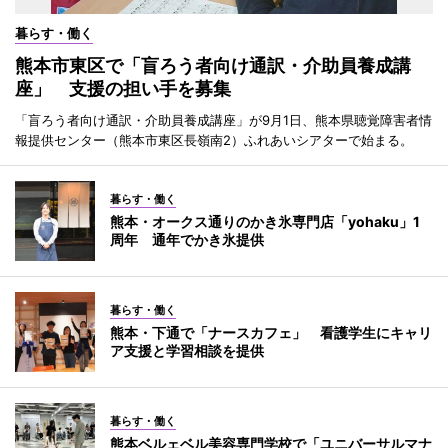
暮らす・働く
熊本市東区で「盲ろう者向け通訳・介助員養成講
座」 支援の担い手を募集
「盲ろう者向け通訳・介助員養成講座」が9月1日、熊本県聴覚障害者情
報提供センター（熊本市東区長嶺南2）ふれあいシアターで始まる。
暮らす・働く
熊本・オークス通りのかき氷専門店「yohaku」1
周年 通年でかき氷提供
暮らす・働く
熊本・下通で「ナースカフェ」 看護学生にキャリ
ア支援と学習相談を提供
暮らす・働く
熊本ベルェベル美容専門学校で「ユニバーサルマナ