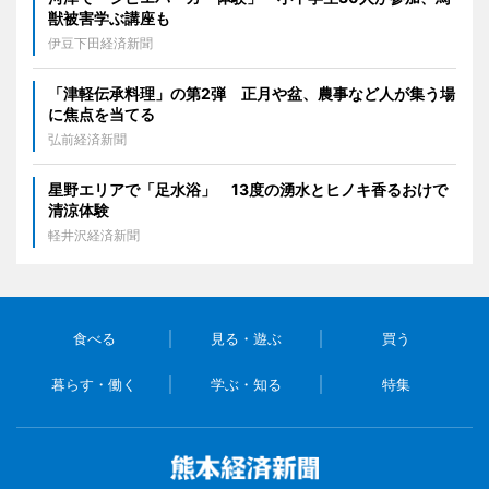
獣被害学ぶ講座も
伊豆下田経済新聞
「津軽伝承料理」の第2弾 正月や盆、農事など人が集う場
に焦点を当てる
弘前経済新聞
星野エリアで「足水浴」 13度の湧水とヒノキ香るおけで
清涼体験
軽井沢経済新聞
食べる
見る・遊ぶ
買う
暮らす・働く
学ぶ・知る
特集