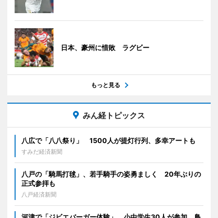
日本、豪州に惜敗 ラグビー
もっと見る
みん経トピックス
八広で「八八祭り」 1500人が提灯行列、多幸アートも
すみだ経済新聞
八戸の「騎馬打毬」、若手騎手の姿勇ましく 20年ぶりの
正式参拝も
八戸経済新聞
河津で「ジビエバーガー体験」 小中学生30人が参加、鳥