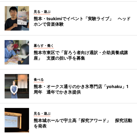
見る・遊ぶ
熊本・tsukimiでイベント「実験ライブ」 ヘッド
ホンで音楽体験
暮らす・働く
熊本市東区で「盲ろう者向け通訳・介助員養成講
座」 支援の担い手を募集
食べる
熊本・オークス通りのかき氷専門店「yohaku」1
周年 通年でかき氷提供
見る・遊ぶ
熊本城ホールで宇土高「探究アワード」 探究活動
を発表