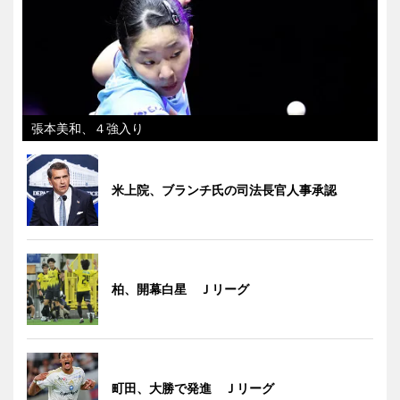
張本美和、４強入り
米上院、ブランチ氏の司法長官人事承認
柏、開幕白星 Ｊリーグ
町田、大勝で発進 Ｊリーグ