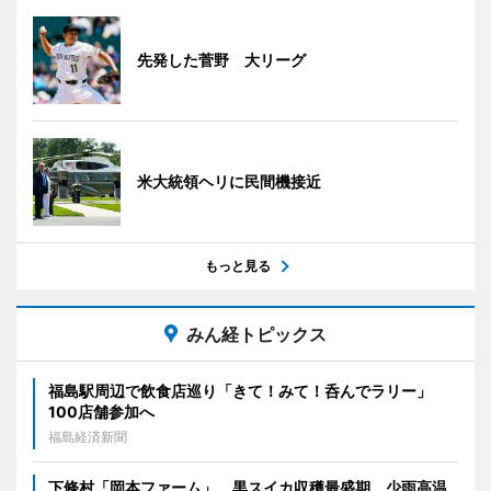
先発した菅野 大リーグ
米大統領ヘリに民間機接近
もっと見る
みん経トピックス
福島駅周辺で飲食店巡り「きて！みて！呑んでラリー」
100店舗参加へ
福島経済新聞
下條村「岡本ファーム」、黒スイカ収穫最盛期 少雨高温