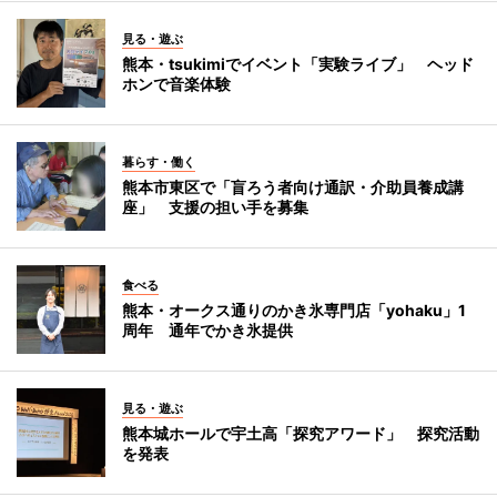
見る・遊ぶ
熊本・tsukimiでイベント「実験ライブ」 ヘッド
ホンで音楽体験
暮らす・働く
熊本市東区で「盲ろう者向け通訳・介助員養成講
座」 支援の担い手を募集
食べる
熊本・オークス通りのかき氷専門店「yohaku」1
周年 通年でかき氷提供
見る・遊ぶ
熊本城ホールで宇土高「探究アワード」 探究活動
を発表