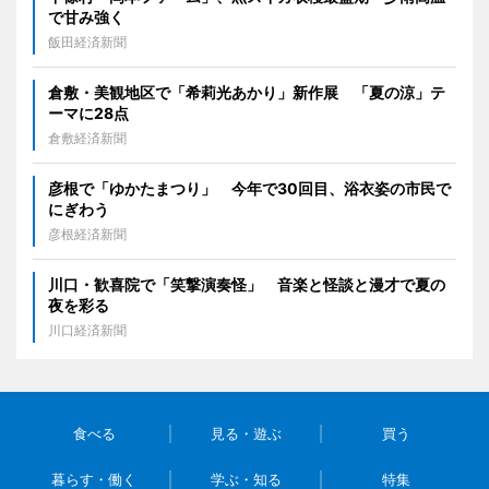
で甘み強く
飯田経済新聞
倉敷・美観地区で「希莉光あかり」新作展 「夏の涼」テ
ーマに28点
倉敷経済新聞
彦根で「ゆかたまつり」 今年で30回目、浴衣姿の市民で
にぎわう
彦根経済新聞
川口・歓喜院で「笑撃演奏怪」 音楽と怪談と漫才で夏の
夜を彩る
川口経済新聞
食べる
見る・遊ぶ
買う
暮らす・働く
学ぶ・知る
特集