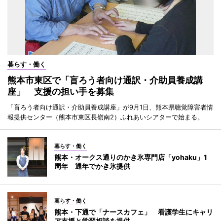
暮らす・働く
熊本市東区で「盲ろう者向け通訳・介助員養成講
座」 支援の担い手を募集
「盲ろう者向け通訳・介助員養成講座」が9月1日、熊本県聴覚障害者情
報提供センター（熊本市東区長嶺南2）ふれあいシアターで始まる。
暮らす・働く
熊本・オークス通りのかき氷専門店「yohaku」1
周年 通年でかき氷提供
暮らす・働く
熊本・下通で「ナースカフェ」 看護学生にキャリ
ア支援と学習相談を提供