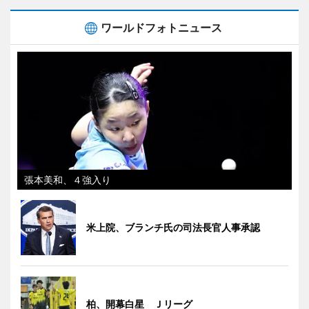
ワールドフォトニュース
張本美和、４強入り
米上院、ブランチ氏の司法長官人事承認
柏、開幕白星 Ｊリーグ