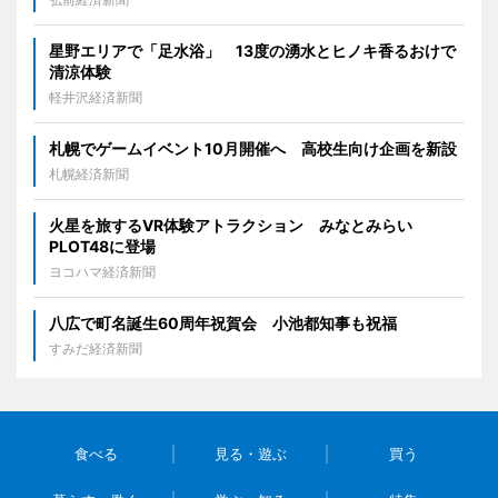
星野エリアで「足水浴」 13度の湧水とヒノキ香るおけで
清涼体験
軽井沢経済新聞
札幌でゲームイベント10月開催へ 高校生向け企画を新設
札幌経済新聞
火星を旅するVR体験アトラクション みなとみらい
PLOT48に登場
ヨコハマ経済新聞
八広で町名誕生60周年祝賀会 小池都知事も祝福
すみだ経済新聞
食べる
見る・遊ぶ
買う