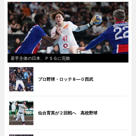
若手主体の日本、ＰＳＧに完敗
プロ野球・ロッテ８―０西武
仙台育英が２回戦へ 高校野球