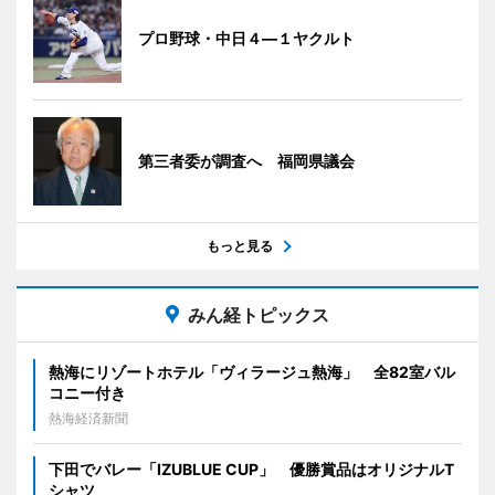
プロ野球・中日４―１ヤクルト
第三者委が調査へ 福岡県議会
もっと見る
みん経トピックス
熱海にリゾートホテル「ヴィラージュ熱海」 全82室バル
コニー付き
熱海経済新聞
下田でバレー「IZUBLUE CUP」 優勝賞品はオリジナルT
シャツ