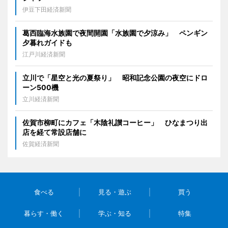
伊豆下田経済新聞
葛西臨海水族園で夜間開園「水族園で夕涼み」 ペンギン
夕暮れガイドも
江戸川経済新聞
立川で「星空と光の夏祭り」 昭和記念公園の夜空にドロ
ーン500機
立川経済新聞
佐賀市柳町にカフェ「木陰礼讃コーヒー」 ひなまつり出
店を経て常設店舗に
佐賀経済新聞
食べる
見る・遊ぶ
買う
暮らす・働く
学ぶ・知る
特集