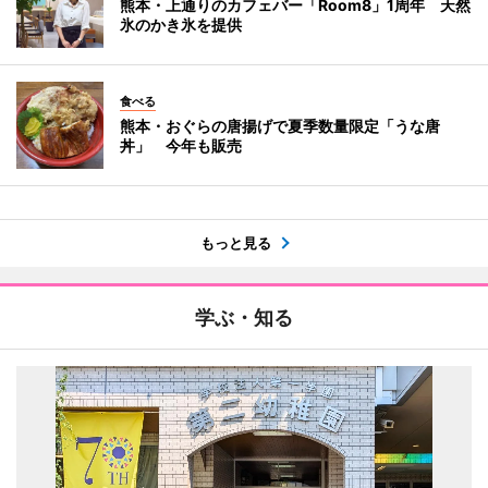
熊本・上通りのカフェバー「Room8」1周年 天然
氷のかき氷を提供
食べる
熊本・おぐらの唐揚げで夏季数量限定「うな唐
丼」 今年も販売
もっと見る
学ぶ・知る