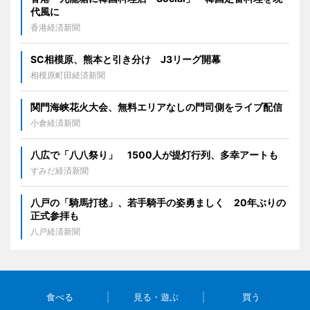
代風に
香港経済新聞
SC相模原、熊本と引き分け J3リーグ開幕
相模原町田経済新聞
関門海峡花火大会、無料エリアなしの門司側をライブ配信
小倉経済新聞
八広で「八八祭り」 1500人が提灯行列、多幸アートも
すみだ経済新聞
八戸の「騎馬打毬」、若手騎手の姿勇ましく 20年ぶりの
正式参拝も
八戸経済新聞
食べる
見る・遊ぶ
買う