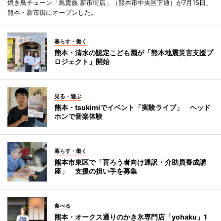
焼き鳥チェーン「鳥貴族 新市街店」（熊本市中央区下通）が7月15日、
熊本・新市街にオープンした。
暮らす・働く
熊本・清水の認定こども園が「熊本地震災害支援プ
ロジェクト」開始
見る・遊ぶ
熊本・tsukimiでイベント「実験ライブ」 ヘッド
ホンで音楽体験
暮らす・働く
熊本市東区で「盲ろう者向け通訳・介助員養成講
座」 支援の担い手を募集
食べる
熊本・オークス通りのかき氷専門店「yohaku」1