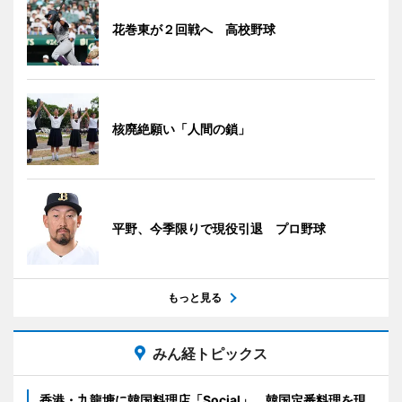
花巻東が２回戦へ 高校野球
核廃絶願い「人間の鎖」
平野、今季限りで現役引退 プロ野球
もっと見る
みん経トピックス
香港・九龍塘に韓国料理店「Social」 韓国定番料理を現