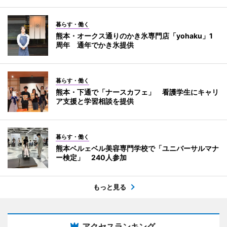
暮らす・働く
熊本・オークス通りのかき氷専門店「yohaku」1
周年 通年でかき氷提供
暮らす・働く
熊本・下通で「ナースカフェ」 看護学生にキャリ
ア支援と学習相談を提供
暮らす・働く
熊本ベルェベル美容専門学校で「ユニバーサルマナ
ー検定」 240人参加
もっと見る
アクセスランキング